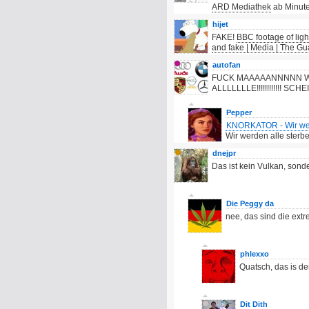
ARD Mediathek
ab Minute
hijet
FAKE!
BBC footage of ligh
and fake | Media | The Gu
autofan
FUCK MAAAAANNNNN WI
ALLLLLLLE!!!!!!!!!!!! 
Pepper
KNORKATOR - Wir we
Wir werden alle sterben
dnejpr
Das ist kein Vulkan, sond
Die Peggy da
nee, das sind die extr
phlexxo
Quatsch, das is d
Dit Dith