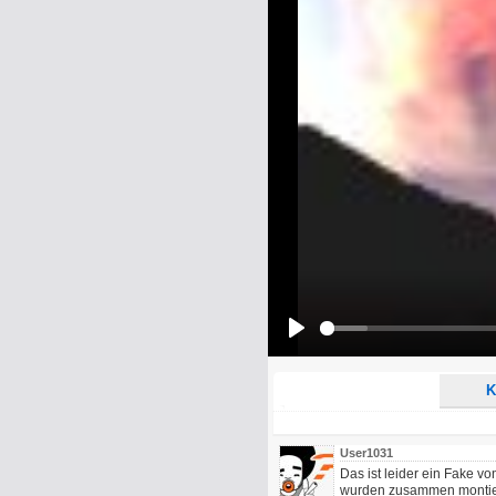
Name:
E-Mail-Adresse (optional):
Kommentar:
Alle HTML-Tags außer <br>, <strike> un
URLs werden automatisch umgewandelt. Bi
Ich möchte eine E-Mail, wenn z
Ich möchte eine E-Mail, wenn a
Play
K
User1031
Das ist leider ein Fake 
wurden zusammen montier