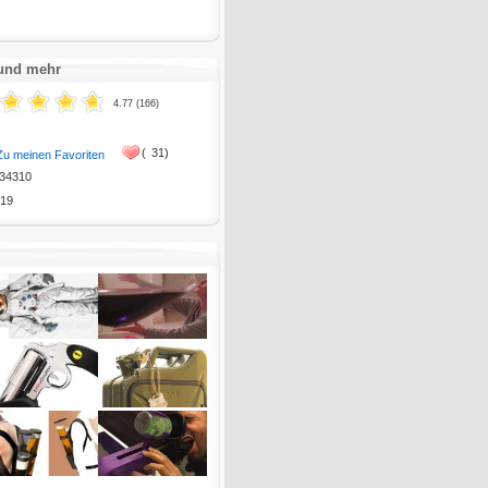
 und mehr
4.77 (166)
(
31)
Zu meinen Favoriten
34310
19