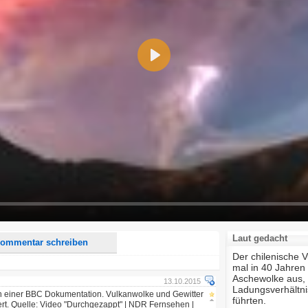
Play
d <i> werden aus Deinem Kommentar entfernt.
tte verwende "www." oder "http://" in URLs
u meinem Kommentar Antworten erscheinen.
uf dieser Seite weitere Kommentare erscheinen.
Laut gedacht
ommentar schreiben
Der chilenische V
mal in 40 Jahren 
Aschewolke aus, i
13.10.2015
Ladungsverhältni
von einer BBC Dokumentation. Vulkanwolke und Gewitter
führten.
t. Quelle:
Video "Durchgezappt" | NDR Fernsehen |