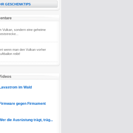
HR GESCHENKTIPS
entare
in Vulkan, sondern eine geheime
eststrecke...
ert wenn man den Vulkan vorher
ftballon reibt!
Videos
Lavastrom im Wald
Firmware gegen Firmament
Wer die Ausrüstung trägt, träg...