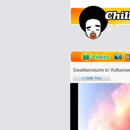
lder
Onlinespiele
Gewittersturm in Vulkanw
<< Selfie Time