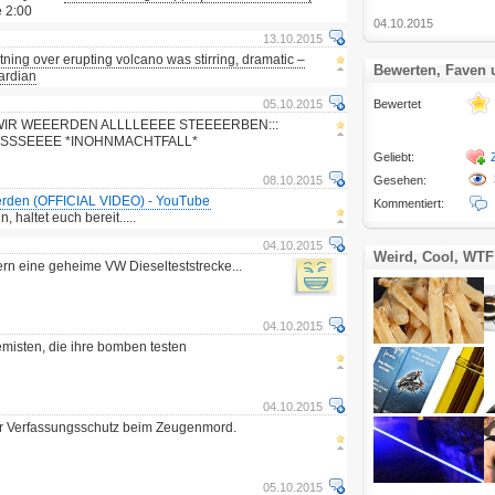
 2:00
04.10.2015
13.10.2015
tning over erupting volcano was stirring, dramatic –
Bewerten, Faven
ardian
05.10.2015
Bewertet
R WEEERDEN ALLLLEEEE STEEEERBEN:::
SCHEISSSEEEE *INOHNMACHTFALL*
Geliebt:
08.10.2015
Gesehen:
rden (OFFICIAL VIDEO) - YouTube
Kommentiert:
, haltet euch bereit.....
04.10.2015
Weird, Cool, WTF
ern eine geheime VW Dieselteststrecke...
04.10.2015
emisten, die ihre bomben testen
04.10.2015
er Verfassungsschutz beim Zeugenmord.
05.10.2015