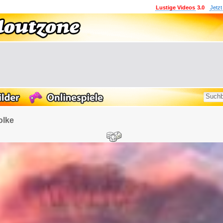
Lustige Videos
3.0
Jetzt
olke