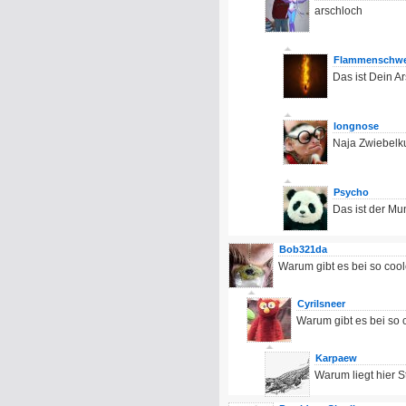
arschloch
Flammenschwe
Das ist Dein Ar
longnose
Naja Zwiebelku
Psycho
Das ist der M
Bob321da
Warum gibt es bei so coo
Cyrilsneer
Warum gibt es bei so 
Karpaew
Warum liegt hier S