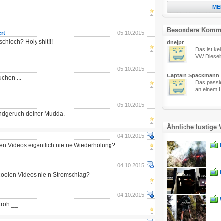
ME
Besondere Komm
rt
05.10.2015
schloch? Holy shit!!!
dnejpr
Das ist ke
VW Dieselt
05.10.2015
Captain Spackmann
chen ...
Das passi
an einem Lu
05.10.2015
undgeruch deiner Mudda.
Ähnliche lustige 
04.10.2015
len Videos eigentlich nie ne Wiederholung?
04.10.2015
coolen Videos nie n Stromschlag?
04.10.2015
troh __