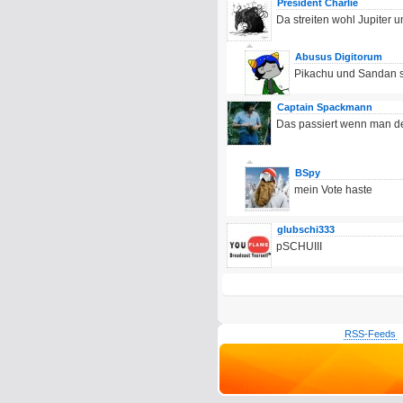
President Charlie
Da streiten wohl Jupiter 
Abusus Digitorum
Pikachu und Sandan s
Captain Spackmann
Das passiert wenn man den
BSpy
mein Vote haste
glubschi333
pSCHUIII
RSS-Feeds