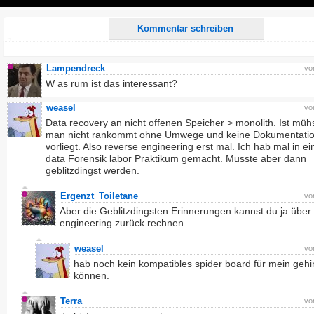
Play
Kommentar schreiben
Lampendreck
vo
W as rum ist das interessant?
weasel
vo
Data recovery an nicht offenen Speicher > monolith. Ist müh
man nicht rankommt ohne Umwege und keine Dokumentati
vorliegt. Also reverse engineering erst mal. Ich hab mal in e
data Forensik labor Praktikum gemacht. Musste aber dann
geblitzdingst werden.
Ergenzt_Toiletane
vo
Aber die Geblitzdingsten Erinnerungen kannst du ja über
engineering zurück rechnen.
weasel
vo
hab noch kein kompatibles spider board für mein gehi
können.
Terra
vo