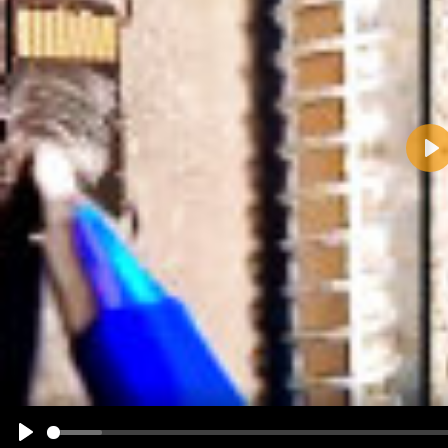
Pla
Name:
E-Mail-Adresse (optional):
Kommentar:
Alle HTML-Tags außer <br>, <strike> und <i> werden aus Deinem Kommentar entfernt.
URLs werden automatisch umgewandelt. Bitte verwende "www." oder "http://" in URLs
Ich möchte eine E-Mail, wenn zu meinem Kommentar Antworten erscheinen.
Ich möchte eine E-Mail, wenn auf dieser Seite weitere Kommentare erscheinen.