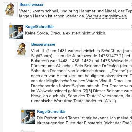
Besserwisser
Vater , komm schnell, und bring Hammer und Nägel, der Typ
langen Haaren ist schon wieder da.
Weiterleitungshinweis
KugelSchreiBär
Keine Sorge, Dracula existiert nicht wirklich.
Besserwisser
Vlad III. (* um 1431 wahrscheinlich in Schäßburg (ru
Sighi?oara); † um die Jahreswende 1476/1477[1] bei
Bukarest) war 1448, 1456–1462 und 1476 Woiwode d
Fürstentums Walachei. Sein Beiname Dr?culea (deuts
Sohn des Drachen“ von lateinisch draco – „Drache“) lei
nach der von Historikern am häufigsten akzeptierten 
von der Mitgliedschaft seines Vaters Vlad II. Dracul im
Drachenorden Kaiser Sigismunds ab. Der Drache wur
im Woiwodensiegel geführt.[2][3] Dieser Beiname wur
bisweilen auch als „Sohn des Teufels“ verstanden, da
rumänische Wort drac Teufel bedeutet. Wiki ;)
KugelSchreiBär
Die Person Vlad Tepes ist mir bekannt. Ich meine 
blutsaugenden Fürst der Finsternis (nicht der Esel)