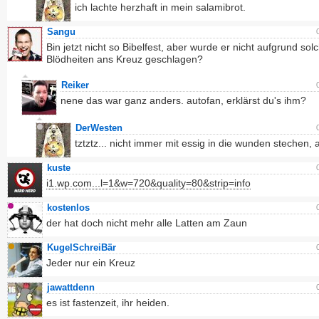
ich lachte herzhaft in mein salamibrot.
Sangu
Bin jetzt nicht so Bibelfest, aber wurde er nicht aufgrund sol
Blödheiten ans Kreuz geschlagen?
Reiker
nene das war ganz anders. autofan, erklärst du's ihm?
DerWesten
tztztz... nicht immer mit essig in die wunden stechen, al
kuste
i1.wp.com...l=1&w=720&quality=80&strip=info
kostenlos
der hat doch nicht mehr alle Latten am Zaun
KugelSchreiBär
Jeder nur ein Kreuz
jawattdenn
es ist fastenzeit, ihr heiden.