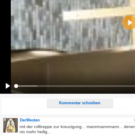
Name:
Pla
E-Mail-Adresse (optional):
Kommentar:
Alle HTML-Tags außer <br>, <strike> und <i> werden aus Deinem Kommentar entfernt.
URLs werden automatisch umgewandelt. Bitte verwende "www." oder "http://" in URLs
Ich möchte eine E-Mail, wenn zu meinem Kommentar Antworten erscheinen.
Ich möchte eine E-Mail, wenn auf dieser Seite weitere Kommentare erscheinen.
Play
Kommentar schreiben
DerWesten
mit der rolltreppe zur kreuzigung... mannmannmann... denen
nix mehr heilig...