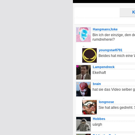
Play
K
HangmansJoke
Bin ich der einzige, den 
rumdreherei?
youngstar8791
Beides hat mich eine 
Lampendreck
Ekelhaft
brain
hat sie das Video selber 
longnose
Sie hat alles gedreht. 
Hobbes
uärgh