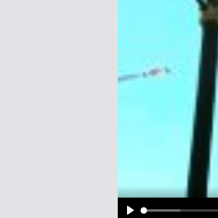
Name:
E-Mail-Adresse (optional):
Kommentar:
Alle HTML-Tags außer <br>, <strike> un
URLs werden automatisch umgewandelt. Bi
Ich möchte eine E-Mail, wenn z
Ich möchte eine E-Mail, wenn a