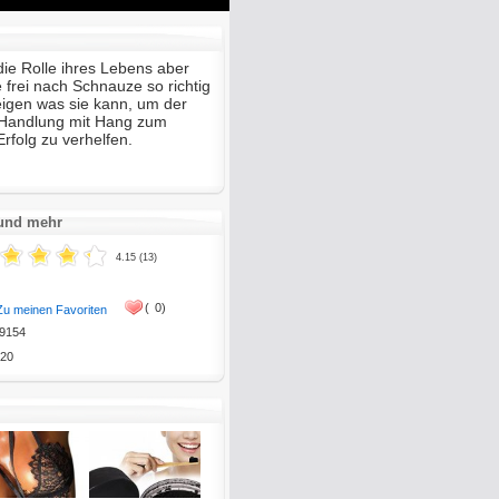
Mute
Enter
fullscreen
 die Rolle ihres Lebens aber
 frei nach Schnauze so richtig
igen was sie kann, um der
 Handlung mit Hang zum
folg zu verhelfen.
 und mehr
4.15 (13)
(
0)
Zu meinen Favoriten
9154
20