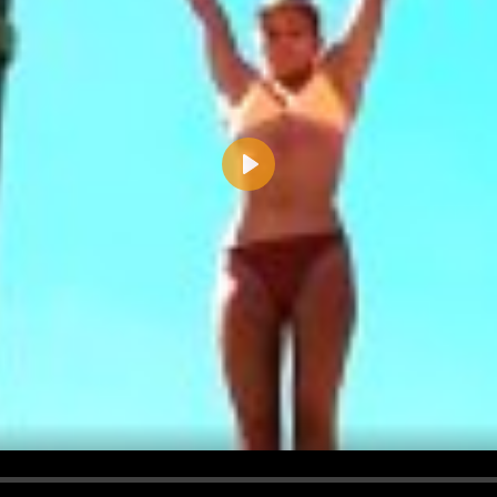
Play
d <i> werden aus Deinem Kommentar entfernt.
tte verwende "www." oder "http://" in URLs
u meinem Kommentar Antworten erscheinen.
uf dieser Seite weitere Kommentare erscheinen.