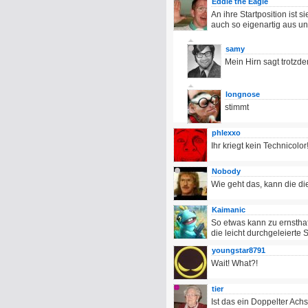
Eddie the Eagle
An ihre Startposition ist s
auch so eigenartig aus un
samy
Mein Hirn sagt trotzde
longnose
stimmt
phlexxo
Ihr kriegt kein Technicolor
Nobody
Wie geht das, kann die di
Kaimanic
So etwas kann zu ernsthaf
die leicht durchgeleiert
youngstar8791
Wait! What?!
tier
Ist das ein Doppelter Ach