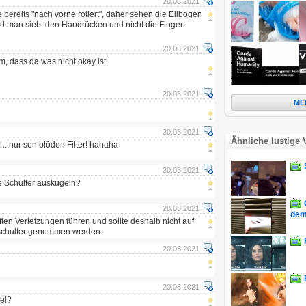
20.08.2021
ie bereits "nach vorne rotiert", daher sehen die Ellbogen
d man sieht den Handrücken und nicht die Finger.
20.08.2021
m, dass da was nicht okay ist.
20.08.2021
ME
20.08.2021
Ähnliche lustige 
! ...nur son blöden Filter! hahaha
20.08.2021
e Schulter auskugeln?
20.08.2021
dem.
ten Verletzungen führen und sollte deshalb nicht auf
e Schulter genommen werden.
20.08.2021
20.08.2021
sel?