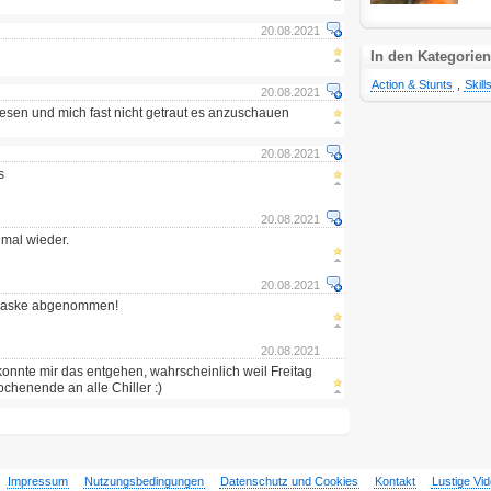
20.08.2021
In den Kategorien
Action & Stunts
,
Skill
20.08.2021
esen und mich fast nicht getraut es anzuschauen
20.08.2021
s
20.08.2021
 mal wieder.
20.08.2021
e Maske abgenommen!
20.08.2021
konnte mir das entgehen, wahrscheinlich weil Freitag
ochenende an alle Chiller :)
Impressum
Nutzungsbedingungen
Datenschutz und Cookies
Kontakt
Lustige Vi