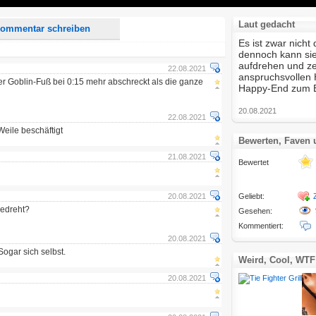
Laut gedacht
ommentar schreiben
Es ist zwar nicht
dennoch kann sie
aufdrehen und ze
22.08.2021
anspruchsvollen
der Goblin-Fuß bei 0:15 mehr abschreckt als die ganze
Happy-End zum Er
20.08.2021
22.08.2021
Weile beschäftigt
Bewerten, Faven
21.08.2021
Bewertet
20.08.2021
Geliebt:
gedreht?
Gesehen:
Kommentiert:
20.08.2021
Sogar sich selbst.
Weird, Cool, WTF
20.08.2021