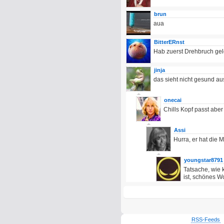
brun
aua
BitterERnst
Hab zuerst Drehbruch gel
jinja
das sieht nicht gesund au
onecai
Chills Kopf passt aber
Assi
Hurra, er hat di
youngstar8791
Tatsache, wie 
ist, schönes W
RSS-Feeds