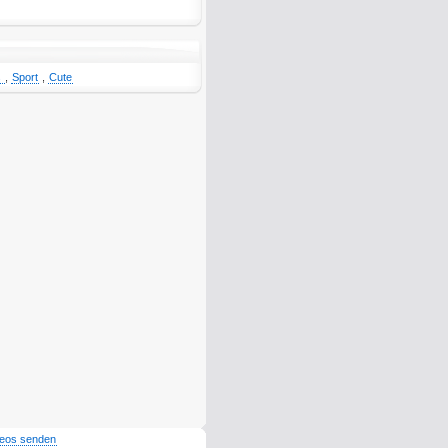
s
,
Sport
,
Cute
deos senden