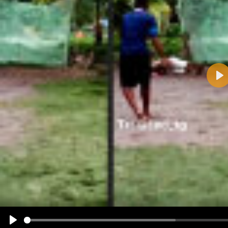
Pla
Name:
E-Mail-Adresse (optional):
Kommentar:
Alle HTML-Tags außer <br>, <strike> und <i> werden aus Deinem Kommentar entfernt.
URLs werden automatisch umgewandelt. Bitte verwende "www." oder "http://" in URLs
Ich möchte eine E-Mail, wenn zu meinem Kommentar Antworten erscheinen.
Ich möchte eine E-Mail, wenn auf dieser Seite weitere Kommentare erscheinen.