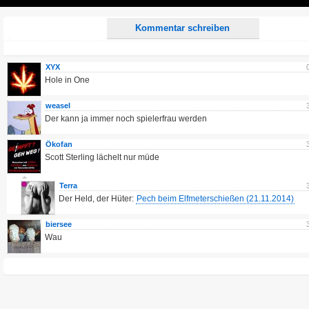
Play
Kommentar schreiben
XYX
Hole in One
weasel
Der kann ja immer noch spielerfrau werden
Ökofan
Scott Sterling lächelt nur müde
Terra
Der Held, der Hüter:
Pech beim Elfmeterschießen (21.11.2014)
biersee
Wau