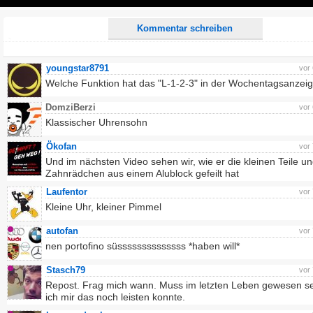
Play
Kommentar schreiben
youngstar8791
vor
Welche Funktion hat das "L-1-2-3" in der Wochentagsanzei
DomziBerzi
vor
Klassischer Uhrensohn
Ökofan
vor
Und im nächsten Video sehen wir, wie er die kleinen Teile u
Zahnrädchen aus einem Alublock gefeilt hat
Laufentor
vor
Kleine Uhr, kleiner Pimmel
autofan
vor
nen portofino süssssssssssssss *haben will*
Stasch79
vor
Repost. Frag mich wann. Muss im letzten Leben gewesen sei
ich mir das noch leisten konnte.