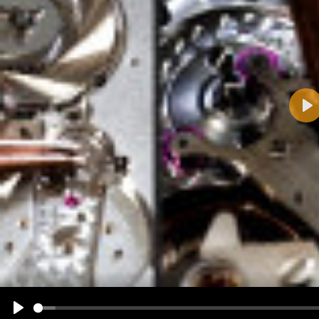
Pla
Name:
E-Mail-Adresse (optional):
Kommentar:
Alle HTML-Tags außer <br>, <strike> und <i> werden aus Deinem Kommentar entfernt.
URLs werden automatisch umgewandelt. Bitte verwende "www." oder "http://" in URLs
Ich möchte eine E-Mail, wenn zu meinem Kommentar Antworten erscheinen.
Ich möchte eine E-Mail, wenn auf dieser Seite weitere Kommentare erscheinen.