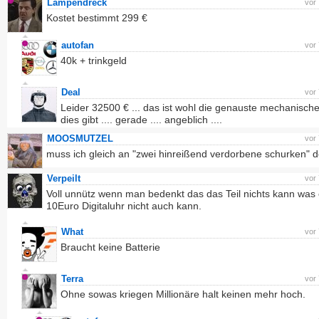
Lampendreck
vor
Kostet bestimmt 299 €
autofan
vor
40k + trinkgeld
Deal
vor
Leider 32500 € ... das ist wohl die genauste mechanisch
dies gibt .... gerade .... angeblich ....
MOOSMUTZEL
vor
muss ich gleich an "zwei hinreißend verdorbene schurken" 
Verpeilt
vor
Voll unnütz wenn man bedenkt das das Teil nichts kann was 
10Euro Digitaluhr nicht auch kann.
What
vor
Braucht keine Batterie
Terra
vor
Ohne sowas kriegen Millionäre halt keinen mehr hoch.