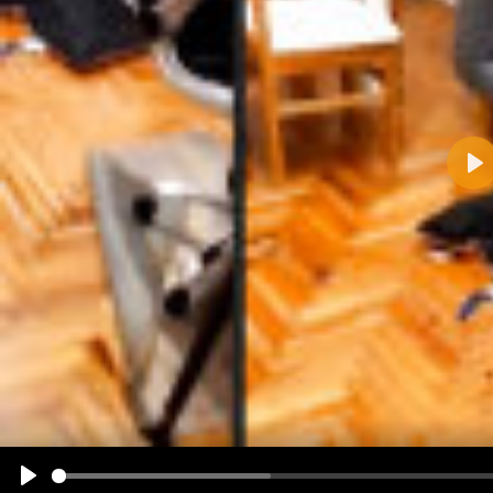
Pla
Name:
E-Mail-Adresse (optional):
Kommentar:
Alle HTML-Tags außer <br>, <strike> und <i> werden aus Deinem Kommentar entfernt.
URLs werden automatisch umgewandelt. Bitte verwende "www." oder "http://" in URLs
Ich möchte eine E-Mail, wenn zu meinem Kommentar Antworten erscheinen.
Ich möchte eine E-Mail, wenn auf dieser Seite weitere Kommentare erscheinen.