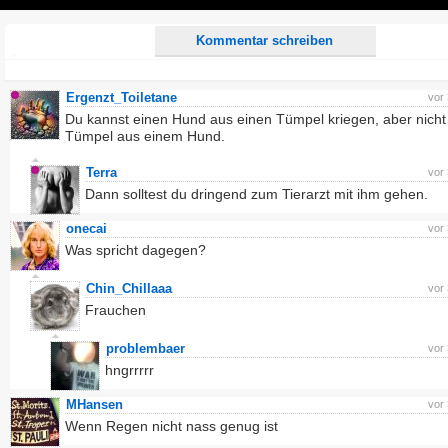
Play
Kommentar schreiben
Ergenzt_Toiletane
vor
Du kannst einen Hund aus einen Tümpel kriegen, aber nicht
Tümpel aus einem Hund.
Terra
vor
Dann solltest du dringend zum Tierarzt mit ihm gehen.
onecai
vor
Was spricht dagegen?
Chin_Chillaaa
vor
Frauchen
problembaer
vor
hngrrrrr
MHansen
vor
Wenn Regen nicht nass genug ist