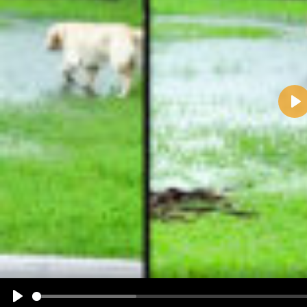
Pla
Name:
E-Mail-Adresse (optional):
Kommentar:
Alle HTML-Tags außer <br>, <strike> und <i> werden aus Deinem Kommentar entfernt.
URLs werden automatisch umgewandelt. Bitte verwende "www." oder "http://" in URLs
Ich möchte eine E-Mail, wenn zu meinem Kommentar Antworten erscheinen.
Ich möchte eine E-Mail, wenn auf dieser Seite weitere Kommentare erscheinen.