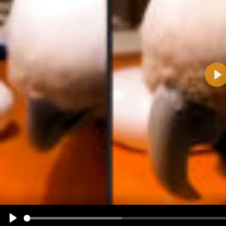
Pla
Name:
E-Mail-Adresse (optional):
Kommentar:
Alle HTML-Tags außer <br>, <strike> und <i> werden aus Deinem Kommentar entfernt.
URLs werden automatisch umgewandelt. Bitte verwende "www." oder "http://" in URLs
Ich möchte eine E-Mail, wenn zu meinem Kommentar Antworten erscheinen.
Ich möchte eine E-Mail, wenn auf dieser Seite weitere Kommentare erscheinen.