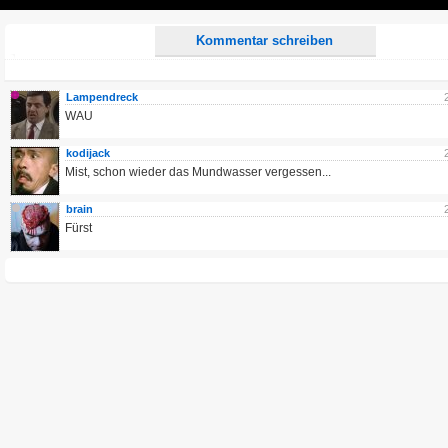
Play
Kommentar schreiben
Lampendreck
WAU
kodijack
Mist, schon wieder das Mundwasser vergessen...
brain
Fürst