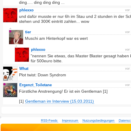
ding..... ding ding ding ...
phlexxo
vor
und dafür musste er nur 6h im Stau und 2 stunden in der S
stehen und 300€ eintritt zahlen... wow
tier
vor
Muschi am Hinterkopf war es wert
phlexxo
vor
"nennen Sie etwas, das Master Blaster gesagt haben 
für 500euro bitte.
What
vor
Plot twist: Down Syndrom
Ergenzt_Toiletane
vor
Fürstliche Anstrengung! Er ist ein Gentleman [1]
[1]
Gentleman im Interview (15.03.2011)
RSS-Feeds
Impressum
Nutzungsbedingungen
Datensc