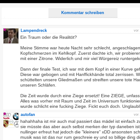
Play
Kommentar schreiben
Lampendreck
vor
Ein Traum oder die Realitöt?
Meine Stimme war heute Nacht sehr schlecht, angeschlagen
Kopfschmerzen im Kehlkopf. Zuerst dachte ich, wir probiere
mit einer Zitrone. Widerlich und mir viel Würgereiz runterg
Dann der finale Test, ich war mit dem Kopf in einer Kurve g
Diese war gebogen und mit Hanffickhände total zerrissen. W
schüttelten unsere Gliedmaßen und streiften unsere tote Ha
unseren Schläfen.
Die Zeit wurde durch eine Ziege ersetzt! Eine ZIEGE, unfass
Alles was vorher mit Raum und Zeit im Universum funktionier
wurde schlicht eine fucking Ziege. Fickt euch doch. Unglaubl
autofan
vor
hahahhaha ist mir auch mal passiert das mädel ist einfach 
sie müsste das aber auch selbst merken der typ daneben is
nullinger erfreut hat jedoch die "kleinere" xDD ansonsten sc
musik was ist das nur rum geschreie ey und so billige ding d