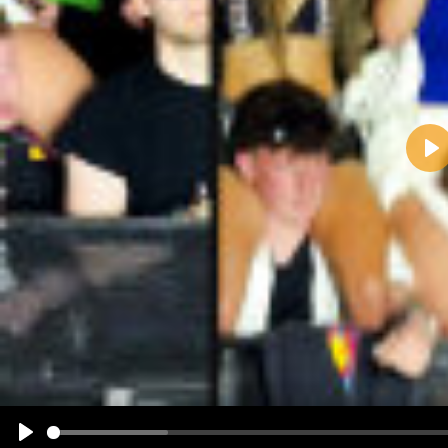
Pla
Name:
E-Mail-Adresse (optional):
Kommentar:
Alle HTML-Tags außer <br>, <strike> und <i> werden aus Deinem Kommentar entfernt.
URLs werden automatisch umgewandelt. Bitte verwende "www." oder "http://" in URLs
Ich möchte eine E-Mail, wenn zu meinem Kommentar Antworten erscheinen.
Ich möchte eine E-Mail, wenn auf dieser Seite weitere Kommentare erscheinen.