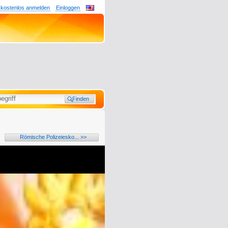
 kostenlos anmelden
Einloggen
Römische Polizeiesko... >>