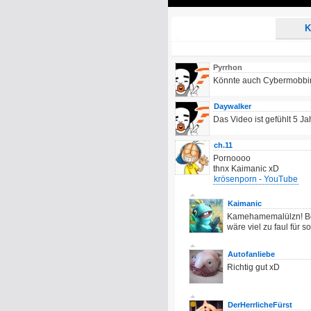
Play
K
Pyrrhon
Könnte auch Cybermobbing
Daywalker
Das Video ist gefühlt 5 Jah
ch.11
Pornoooo
thnx Kaimanic xD
krösenporn - YouTube
Kaimanic
Kamehamemalülzn! Bek
wäre viel zu faul für 
Autofanliebe
Richtig gut xD
DerHerrlicheFürst