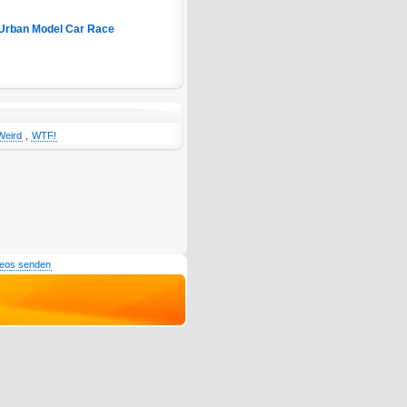
Urban Model Car Race
Weird
,
WTF!
deos senden