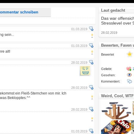
Laut gedacht
ommentar schreiben
Das war offensicht
Stresslevel over
01.03.2019
28.02.2019
 sein...
Bewerten, Faven
01.03.2019
re alt!
Bewertet
28.02.2019
Geliebt:
Gesehen:
Kommentiert:
28.02.2019
ommst ein Fleiß-Sternchen von mir. Ich
Weird, Cool, WTF
sowas Beklopptes.^^
28.02.2019
01.03.2019