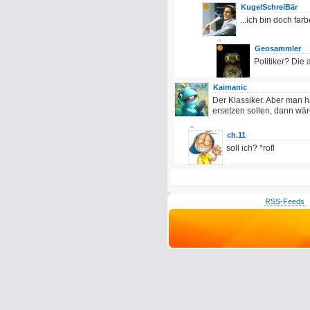
KugelSchreiBär
...ich bin doch far
Geosammler
Politiker? Die
Kaimanic
Der Klassiker. Aber man
ersetzen sollen, dann wä
ch.11
soll ich? *rofl
RSS-Feeds