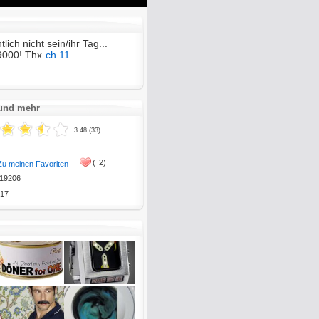
Mute
Enter
fullscreen
lich nicht sein/ihr Tag...
 9000! Thx
ch.11
.
 und mehr
3.48 (33)
(
2)
Zu meinen Favoriten
19206
17