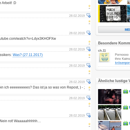
 Arbeit! :D
28.02.2019
ME
28.02.2019
youtube.com/watch?v=Ldyx3KHOFXw
Besondere Komm
28.02.2019
ch.11
ssikers:
Was? (27.11.2017)
Pornoooo
thnx Kaim
krösenpor
28.02.2019
Ähnliche lustige 
28.02.2019
 bin ich eeeeeeeees? Das ist ja so was von Repost, ) - ;
28.02.2019
28.02.2019
 Nein rot! Waaaaahhhhh....