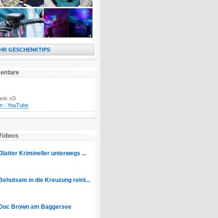
HR GESCHENKTIPS
entare
anic xD
n - YouTube
Videos
Glatter Krimineller unterwegs ...
Behutsam in die Kreuzung reint...
Doc Brown am Baggersee