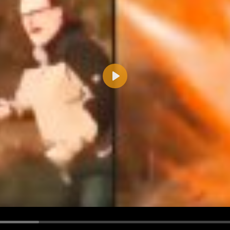
Play
d <i> werden aus Deinem Kommentar entfernt.
tte verwende "www." oder "http://" in URLs
u meinem Kommentar Antworten erscheinen.
uf dieser Seite weitere Kommentare erscheinen.