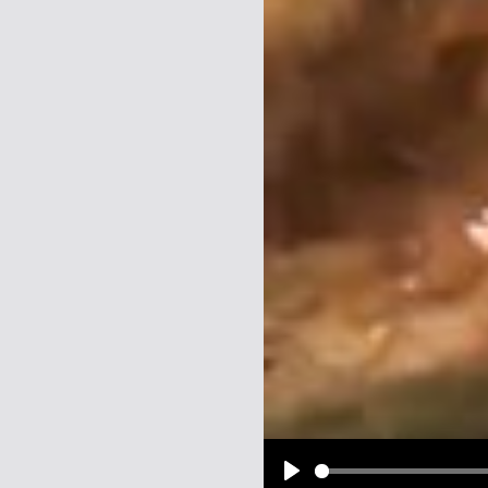
Name:
E-Mail-Adresse (optional):
Kommentar:
Alle HTML-Tags außer <br>, <strike> un
URLs werden automatisch umgewandelt. Bi
Ich möchte eine E-Mail, wenn z
Ich möchte eine E-Mail, wenn a