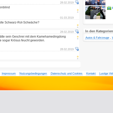
28.02.2019
benblind
01.03.2019
 alte Schwarz-Rot-Schwäche?
In den Kategorien
28.02.2019
 hätte sein Geschrei mit dem Kamehamedingdong
Autos & Fahrzeuge
,
re sogar Krösus feucht geworden.
28.02.2019
Impressum
Nutzungsbedingungen
Datenschutz und Cookies
Kontakt
Lustige Vi