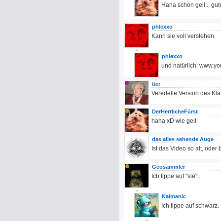
Haha schon geil... gute
phlexxo
Kann sie voll verstehen.
phlexxo
und natürlich: www.
tier
Veredelte Version des Kla
DerHerrlicheFürst
haha xD wie geil
das alles sehende Auge
Ist das Video so alt, oder
Geosammler
Ich tippe auf "sie"...
Kaimanic
Ich tippe auf schwarz.