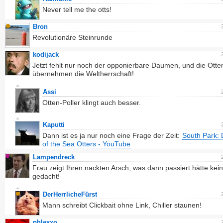
Never tell me the otts!
Bron
Revolutionäre Steinrunde
kodijack
Jetzt fehlt nur noch der opponierbare Daumen, und die Otte
übernehmen die Weltherrschaft!
Assi
Otten-Poller klingt auch besser.
Kaputti
Dann ist es ja nur noch eine Frage der Zeit:
South Park:
of the Sea Otters - YouTube
Lampendreck
Frau zeigt Ihren nackten Arsch, was dann passiert hätte kei
gedacht!
DerHerrlicheFürst
Mann schreibt Clickbait ohne Link, Chiller staunen!
phlexxo