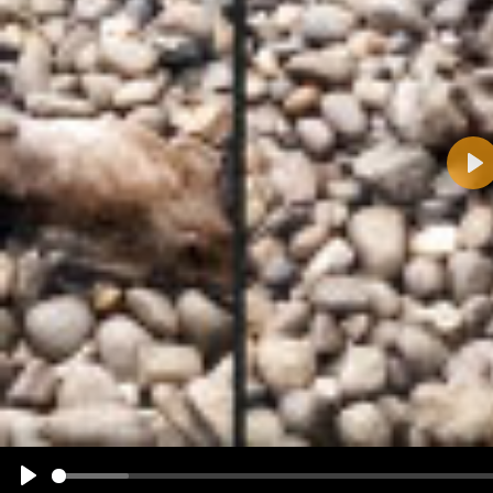
Pla
Name:
E-Mail-Adresse (optional):
Kommentar:
Alle HTML-Tags außer <br>, <strike> und <i> werden aus Deinem Kommentar entfernt.
URLs werden automatisch umgewandelt. Bitte verwende "www." oder "http://" in URLs
Ich möchte eine E-Mail, wenn zu meinem Kommentar Antworten erscheinen.
Ich möchte eine E-Mail, wenn auf dieser Seite weitere Kommentare erscheinen.