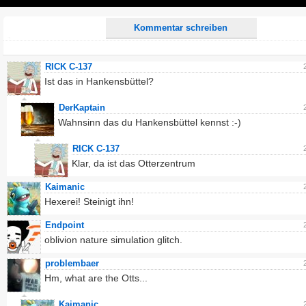
Play
Kommentar schreiben
RICK C-137
Ist das in Hankensbüttel?
DerKaptain
Wahnsinn das du Hankensbüttel kennst :-)
RICK C-137
Klar, da ist das Otterzentrum
Kaimanic
Hexerei! Steinigt ihn!
Endpoint
oblivion nature simulation glitch.
problembaer
Hm, what are the Otts...
Kaimanic