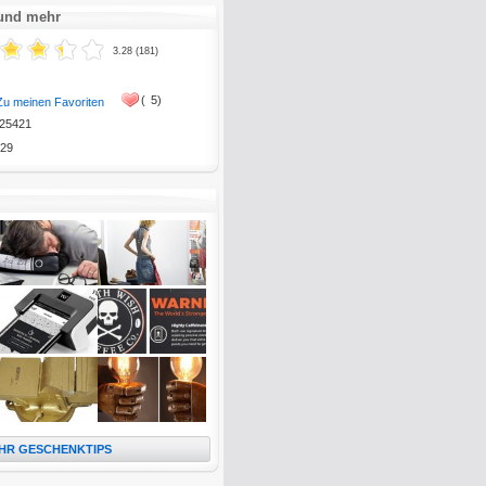
 und mehr
3.28 (181)
(
5)
Zu meinen Favoriten
25421
29
HR GESCHENKTIPS