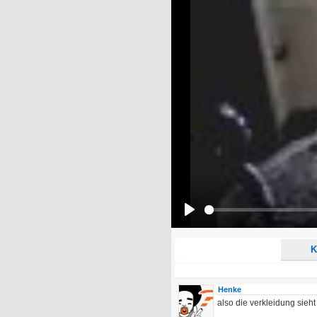
Name:
E-Mail-Adresse (optional):
Kommentar:
Alle HTML-Tags außer <br>, <strike> un
URLs werden automatisch umgewandelt. Bi
Ich möchte eine E-Mail, wenn z
Ich möchte eine E-Mail, wenn a
Play
K
Henke
also die verkleidung sieh