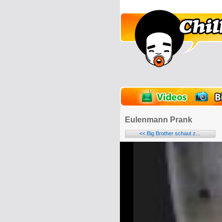
lder
Onlinespiele
Eulenmann Prank
<< Big Brother schaut z...