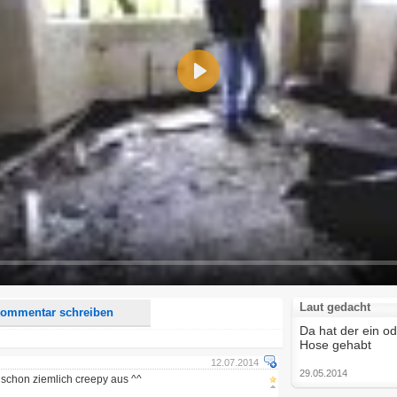
Play
d <i> werden aus Deinem Kommentar entfernt.
tte verwende "www." oder "http://" in URLs
u meinem Kommentar Antworten erscheinen.
uf dieser Seite weitere Kommentare erscheinen.
Laut gedacht
ommentar schreiben
Da hat der ein o
Hose gehabt
12.07.2014
29.05.2014
t schon ziemlich creepy aus ^^