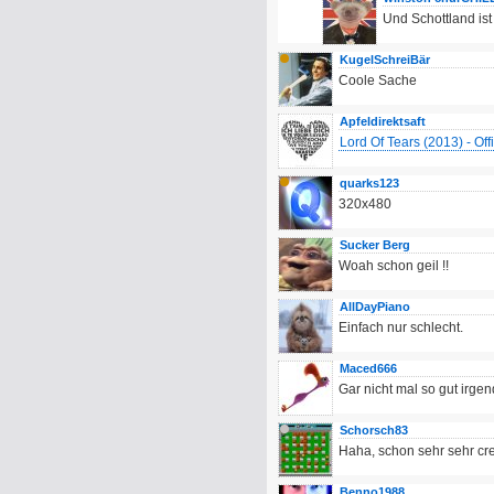
Und Schottland ist
KugelSchreiBär
Coole Sache
Apfeldirektsaft
Lord Of Tears (2013) - Off
quarks123
320x480
Sucker Berg
Woah schon geil !!
AllDayPiano
Einfach nur schlecht.
Maced666
Gar nicht mal so gut irgen
Schorsch83
Haha, schon sehr sehr cr
Benno1988