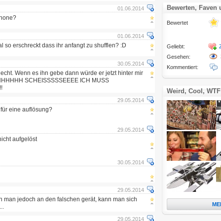
Bewerten, Faven
01.06.2014
Phone?
Bewertet
01.06.2014
l so erschreckt dass ihr anfangt zu shufflen? :D
Geliebt:
Gesehen:
30.05.2014
Kommentiert:
echt. Wenn es ihn gebe dann würde er jetzt hinter mir
HHHHHH SCHEISSSSSEEEE ICH MUSS
!!
Weird, Cool, WTF
29.05.2014
e für eine auflösung?
29.05.2014
icht aufgelöst
30.05.2014
29.05.2014
enn man jedoch an den falschen gerät, kann man sich
ME
..
29.05.2014