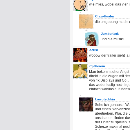
wie mies, wobei das vieh 
CrazyHuaba
die umgebung macht da
Jumberlack
und die musik!
derisi
wooow der trailer sieht ja
CptHeroin
Man bekommt eher Angst b
direkt in die Augen mit de
von 4k Displays und Co. , 
das weder lustig noch ir
einfach wahllos auf Mens
Lawotschkin
Sehe ich genauso. W
und einen Nervenzusam
übertrieben. Klar, die
anschauen, finden das
der Opfer zu spielen i
Scherze maximal noch 