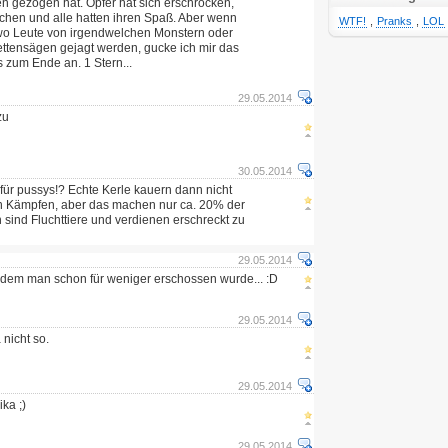
 gezogen hat. Opfer hat sich erschrocken,
chen und alle hatten ihren Spaß. Aber wenn
WTF!
,
Pranks
,
LOL
 wo Leute von irgendwelchen Monstern oder
ttensägen gejagt werden, gucke ich mir das
is zum Ende an. 1 Stern...
29.05.2014
zu
30.05.2014
für pussys!? Echte Kerle kauern dann nicht
 Kämpfen, aber das machen nur ca. 20% der
 sind Fluchttiere und verdienen erschreckt zu
29.05.2014
n dem man schon für weniger erschossen wurde... :D
29.05.2014
nicht so.
29.05.2014
ka ;)
L
29.05.2014