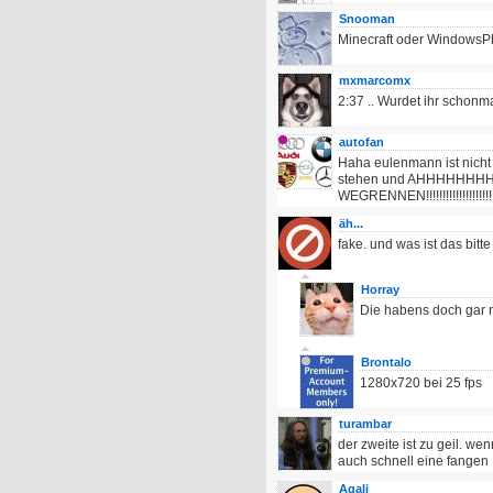
Snooman
Minecraft oder Windows
mxmarcomx
2:37 .. Wurdet ihr schonma
autofan
Haha eulenmann ist nicht 
stehen und AHHHHHHH
WEGRENNEN!!!!!!!!!!!!!!!!!!!!
äh...
fake. und was ist das bitt
Horray
Die habens doch gar n
Brontalo
1280x720 bei 25 fps
turambar
der zweite ist zu geil. w
auch schnell eine fangen .
Agali