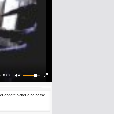
00:00
Mute
Enter
fullscreen
der andere sicher eine nasse