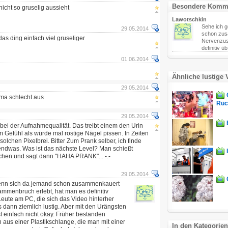
Besondere Komm
nicht so gruselig aussieht
Lawotschkin
Sehe ich 
29.05.2014
schon zus
s ding einfach viel gruseliger
Nervenzus
definitiv üb.
01.06.2014
Ähnliche lustige 
29.05.2014
 ma schlecht aus
Rück
29.05.2014
ei der Aufnahmequalität. Das treibt einem den Urin
m Gefühl als würde mal rostige Nägel pissen. In Zeiten
solchen Pixelbrei. Bitter Zum Prank selber, ich finde
gendwas. Was ist das nächste Level? Man schießt
chen und sagt dann "HAHA PRANK"... -.-
29.05.2014
enn sich da jemand schon zusammenkauert
menbruch erlebt, hat man es definitiv
 Leute am PC, die sich das Video hinterher
 dann ziemlich lustig. Aber mit den Urängsten
st einfach nicht okay. Früher bestanden
aus einer Plastikschlange, die man mit einer
In den Kategorien