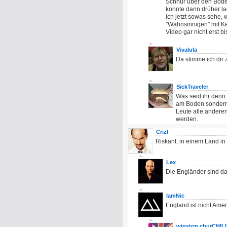
Schnur über den Boden
konnte dann drüber la
ich jetzt sowas sehe,
"Wahnsinnigen" mit Ke
Video gar nicht erst b
Vivalula
Da stimme ich dir 
SickTraveler
Was seid ihr denn 
am Boden sondern
Leute alle anderen
werden.
Crizl
Riskant, in einem Land i
Lex
Die Engländer sind da 
IamNic
England ist nicht Ameri
winston churCHIL