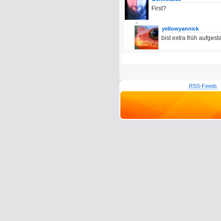
First?
yellowyannick
bist extra früh aufges
RSS-Feeds