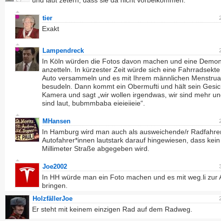
und laut zetern, dass sie da nicht vorbeikommen.
tier
Exakt
Lampendreck
In Köln würden die Fotos davon machen und eine Demon
anzetteln. In kürzester Zeit würde sich eine Fahrradsekt
Auto versammeln und es mit Ihrem männlichen Menstruat
besudeln. Dann kommt ein Obermufti und hält sein Gesich
Kamera und sagt „wir wollen irgendwas, wir sind mehr un
sind laut, bubmmbaba eieieiieie“.
MHansen
In Hamburg wird man auch als ausweichende/r Radfahrer
Autofahrer*innen lautstark darauf hingewiesen, dass kein
Millimeter Straße abgegeben wird.
Joe2002
In HH würde man ein Foto machen und es mit weg.li zur 
bringen.
HolzfällerJoe
Er steht mit keinem einzigen Rad auf dem Radweg.