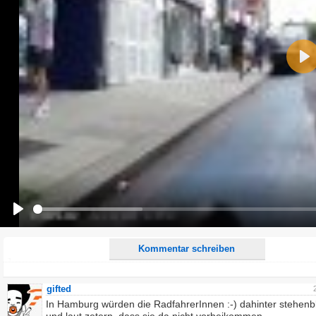
Name:
Pla
E-Mail-Adresse (optional):
Kommentar:
Alle HTML-Tags außer <br>, <strike> und <i> werden aus Deinem Kommentar entfernt.
URLs werden automatisch umgewandelt. Bitte verwende "www." oder "http://" in URLs
Ich möchte eine E-Mail, wenn zu meinem Kommentar Antworten erscheinen.
Ich möchte eine E-Mail, wenn auf dieser Seite weitere Kommentare erscheinen.
Play
Kommentar schreiben
gifted
In Hamburg würden die RadfahrerInnen :-) dahinter stehenb