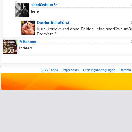
shad0whunt3r
lane
DerHerrlicheFürst
Kurz, korrekt und ohne Fehler - eine shad0whunt3
Premiere?
MHansen
Indeed
RSS-Feeds
Impressum
Nutzungsbedingungen
Datensc