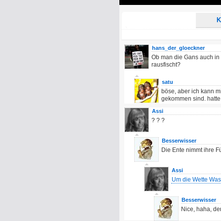
Play
K
hans_der_gloeckner
Ob man die Gans auch in
rausfischt?
satu
böse, aber ich kann mi
gekommen sind. hatte d
Assi
? ? ?
Besserwisser
Die Ente nimmt ihre Fü
Assi
Um die Wette Was
Besserwisser
Nice, haha, de