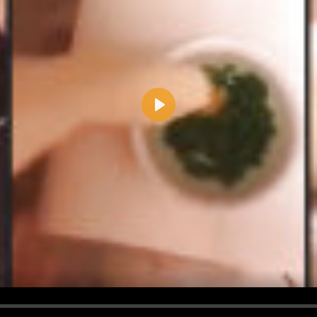
Play
d <i> werden aus Deinem Kommentar entfernt.
tte verwende "www." oder "http://" in URLs
u meinem Kommentar Antworten erscheinen.
uf dieser Seite weitere Kommentare erscheinen.