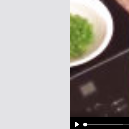
Name:
E-Mail-Adresse (optional):
Kommentar:
Alle HTML-Tags außer <br>, <strike> un
URLs werden automatisch umgewandelt. Bi
Ich möchte eine E-Mail, wenn z
Ich möchte eine E-Mail, wenn a