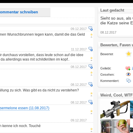
Laut gedacht
ommentar schreiben
Sieht so aus, al
die Katze seine E
09.12.2017
08.12.2017
 nen Wunschbrunnen legen kann, damit die das Geld
Bewerten, Faven
11.12.2017
Bewertet
r durchaus vorstellen, dass leute schon auf die idee
a allerdings was mit schildkröten im kopf..
08.12.2017
Geliebt:
Gesehen:
Kommentiert:
08.12.2017
llung zu sich. Was gibt es da nicht zu verstehen?
Weird, Cool, WTF
08.12.2017
sermelone essen (11.08.2017)
09.12.2017
n kenne ich noch. Touché