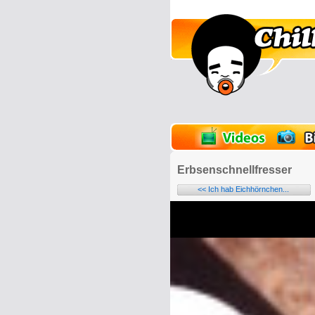
lder
Onlinespiele
Erbsenschnellfresser
<< Ich hab Eichhörnchen...