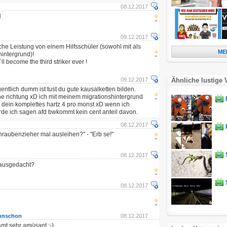
08.12.2017
H
09.12.2017
he Leistung von einem Hilfsschüler (sowohl mit als
ME
intergrund)!
l become the third striker ever !
09.12.2017
Ähnliche lustige 
entlich dumm ist tust du gute kausalketten bilden.
che richtung xD ich mit meinem migrationshintergrund
 dein komplettes hartz 4 pro monst xD wenn ich
de ich sagen afd bwkommt kein cent anteil davon.
08.12.2017
raubenzieher mal ausleihen?" - "Erb se!"
08.12.2017
 ausgedacht?
08.12.2017
nnschon
08.12.2017
amt sehr amüsant ;-)