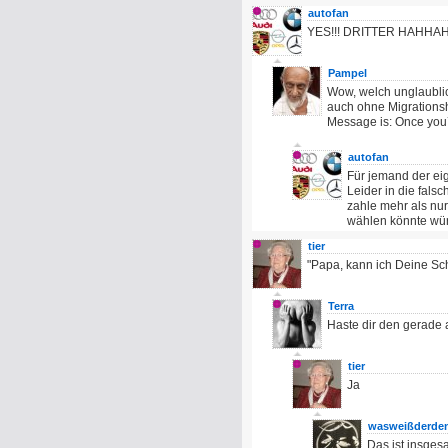
autofan
YES!!! DRITTER HAHHA
Pampel
Wow, welch unglaublic
auch ohne Migrationsh
Message is: Once you´l
autofan
Für jemand der eig
Leider in die fals
zahle mehr als nur
wählen könnte wür
tier
"Papa, kann ich Deine Sch
Terra
Haste dir den gerade
tier
Ja
wasweißderde
Das ist insges