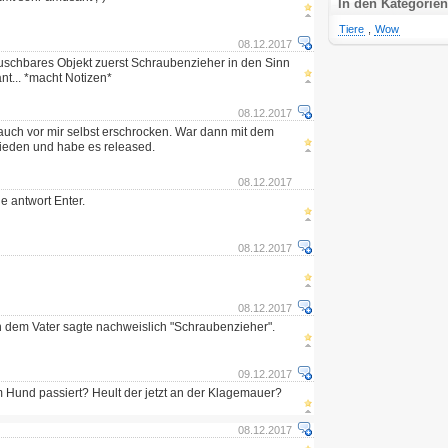
In den Kategorien
Tiere
,
Wow
08.12.2017
auschbares Objekt zuerst Schraubenzieher in den Sinn
nt... *macht Notizen*
08.12.2017
auch vor mir selbst erschrocken. War dann mit dem
rieden und habe es released.
08.12.2017
ie antwort Enter.
08.12.2017
08.12.2017
n dem Vater sagte nachweislich "Schraubenzieher".
09.12.2017
m Hund passiert? Heult der jetzt an der Klagemauer?
08.12.2017