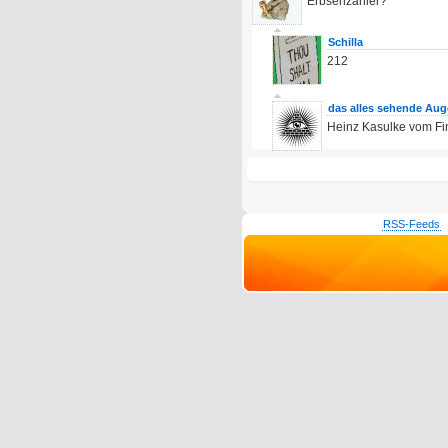
Erbsenzähler?
Schilla
212
das alles sehende Aug
Heinz Kasulke vom F
RSS-Feeds