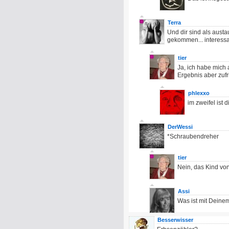
Terra
Und dir sind als aust
gekommen... interessa
tier
Ja, ich habe mich 
Ergebnis aber zuf
phlexxo
im zweifel ist d
DerWessi
*Schraubendreher
tier
Nein, das Kind vo
Assi
Was ist mit Deine
Besserwisser