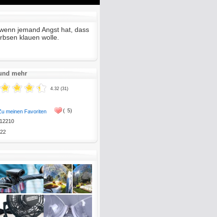
Mute
Enter
fullscreen
s wenn jemand Angst hat, dass
rbsen klauen wolle.
 und mehr
4.32 (31)
(
5)
Zu meinen Favoriten
12210
22