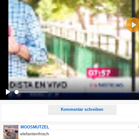
Name:
Pla
E-Mail-Adresse (optional):
Kommentar:
Alle HTML-Tags außer <br>, <strike> und <i> werden aus Deinem Kommentar entfernt.
URLs werden automatisch umgewandelt. Bitte verwende "www." oder "http://" in URLs
Ich möchte eine E-Mail, wenn zu meinem Kommentar Antworten erscheinen.
Ich möchte eine E-Mail, wenn auf dieser Seite weitere Kommentare erscheinen.
Play
Kommentar schreiben
MOOSMUTZEL
elefantenfrisch