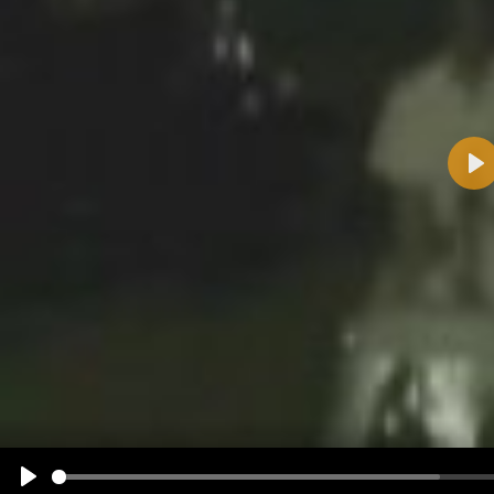
Pla
Name:
E-Mail-Adresse (optional):
Kommentar:
Alle HTML-Tags außer <br>, <strike> und <i> werden aus Deinem Kommentar entfernt.
URLs werden automatisch umgewandelt. Bitte verwende "www." oder "http://" in URLs
Ich möchte eine E-Mail, wenn zu meinem Kommentar Antworten erscheinen.
Ich möchte eine E-Mail, wenn auf dieser Seite weitere Kommentare erscheinen.