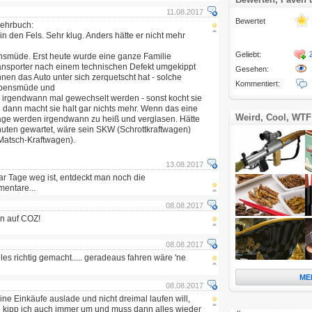
11.08.2017
Bewertet
Lehrbuch:
in den Fels. Sehr klug. Anders hätte er nicht mehr
Geliebt:
ensmüde. Erst heute wurde eine ganze Familie
transporter nach einem technischen Defekt umgekippt
Gesehen:
onnen das Auto unter sich zerquetscht hat - solche
Kommentiert:
lebensmüde und
 irgendwann mal gewechselt werden - sonst kocht sie
dann macht sie halt gar nichts mehr. Wenn das eine
Weird, Cool, WTF
äge werden irgendwann zu heiß und verglasen. Hätte
nuten gewartet, wäre sein SKW (Schrottkraftwagen)
-Matsch-Kraftwagen).
13.08.2017
r Tage weg ist, entdeckt man noch die
entare...
08.08.2017
n auf COZ!
08.08.2017
alles richtig gemacht..... geradeaus fahren wäre 'ne
ME
08.08.2017
ne Einkäufe auslade und nicht dreimal laufen will,
e kipp ich auch immer um und muss dann alles wieder