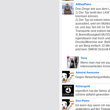
AllDayPiano
Drei Dinge wie aus dem 
1) Der Typ lenkt den LKW 
bremsen können.
2) Der Typ ist extrem leb
ausradiert, weil ein Müll
ist, und das Teil mit 14 T
Transporte sind extrem 
3) Bremsflüssigkeit MUSS
irgendwann mal hoch und 
Druckluftbremse war: Bel
er am Berg einfach 10 MI
jetzt kein SMKW (Schrott
Terra
Wenn man mal ein paa
interessantesten Komm
Admiral Awesome
Gegen Bewertungsinflatio
Klötengold
eigentlich hat der fahrer 
schöne abfahrt geworden
Don-Pedro
Ich kenn das wenn ich mei
spätestens auf der Trepp