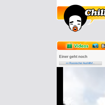
lder
Onlinespiele
Einer geht noch
<< Russischer Aushilfsf...