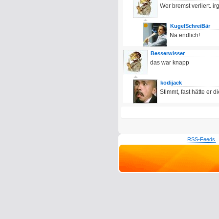
Wer bremst verliert. 
KugelSchreiBär
Na endlich!
Besserwisser
das war knapp
kodijack
Stimmt, fast hätte er 
RSS-Feeds