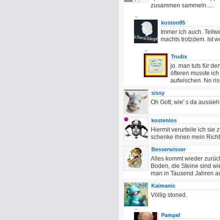
zusammen sammeln.....
koston85
Immer ich auch. Teilw
machts trotzdem. Ist w
Trudix
jo. man tuts für d
öfteren musste ich
aufwischen. No risk
sissy
Oh Gott, wie' s da aussieh
kostenlos
Hiermit verurteile ich sie
schenke ihnen mein Rich
Besserwisser
Alles kommt wieder zurüc
Boden, die Steine sind wi
man in Tausend Jahren au
Kaimanic
Völlig stoned.
Pampel