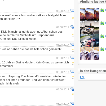
Ähnliche lustige 
08.08.2017
eise weiß man schon vorher daß es schiefgeht. Man
ohl der Reiz.?!?
09.08.2017
en Kick. Manchmal gehts auch gut. Aber schon des
 eine zerplatzte Milchtüte um Treppenhaus
, no fun. Das ist mein Motto.
08.08.2017
t, wie oft haben die das da bitte schon gemacht?
08.08.2017
 zu 15 Jahren Steine klopfen. Kein Grund zu weinen,ich
terhammer.
In den Kategorien
08.08.2017
k zum Ursprung. Das Mineralöl versickert wieder im
Fail
eder bei ihren Freunden, und von dem Schrott sieht
ch nichts mehr.
08.08.2017
08.08.2017