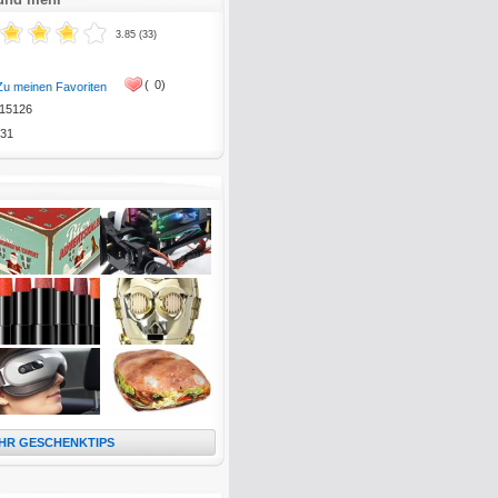
3.85 (33)
(
0)
Zu meinen Favoriten
15126
31
HR GESCHENKTIPS