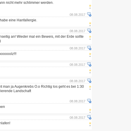
ann nicht mehr schlimmer werden.
08.08.2017
 habe eine Hanfallergie.
08.08.2017
eitig an! Wieder mal ein Beweis, mit der Erde sollte
)
08.08.2017
ooooolz!!!
08.08.2017
08.08.2017
 man ja Augenkrebs O.o Richtig los geht es bei 1:30
rierende Landschaft
08.08.2017
ben
08.08.2017
lafen!