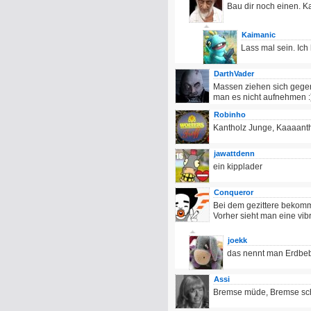
Bau dir noch einen. K
Kaimanic
Lass mal sein. Ich
DarthVader
Massen ziehen sich gegens
man es nicht aufnehmen :
Robinho
Kantholz Junge, Kaaaanth
jawattdenn
ein kipplader
Conqueror
Bei dem gezittere bekommt
Vorher sieht man eine vib
joekk
das nennt man Erdbe
Assi
Bremse müde, Bremse sch