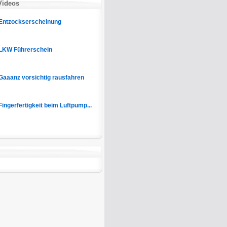
Videos
Entzockserscheinung
LKW Führerschein
Gaaanz vorsichtig rausfahren
Fingerfertigkeit beim Luftpump...