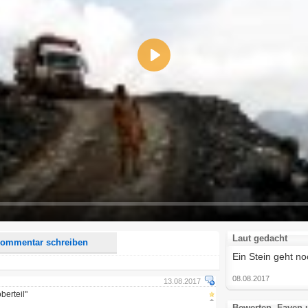
Play
d <i> werden aus Deinem Kommentar entfernt.
tte verwende "www." oder "http://" in URLs
u meinem Kommentar Antworten erscheinen.
uf dieser Seite weitere Kommentare erscheinen.
Laut gedacht
ommentar schreiben
Ein Stein geht noc
08.08.2017
13.08.2017
berteil"
Bewerten, Faven