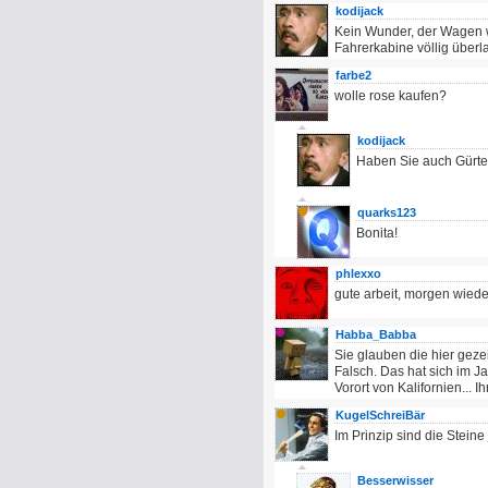
kodijack
Kein Wunder, der Wagen 
Fahrerkabine völlig überl
farbe2
wolle rose kaufen?
kodijack
Haben Sie auch Gürte
quarks123
Bonita!
phlexxo
gute arbeit, morgen wiede
Habba_Babba
Sie glauben die hier gezei
Falsch. Das hat sich im J
Vorort von Kalifornien... I
KugelSchreiBär
Im Prinzip sind die Steine
Besserwisser