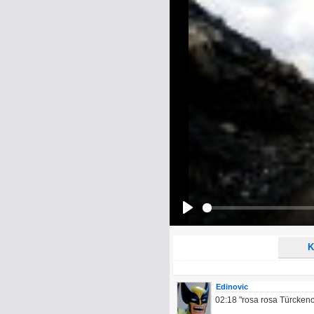
Name:
E-Mail-Adresse (optional):
Kommentar:
Alle HTML-Tags außer <br>, <strike> un
URLs werden automatisch umgewandelt. Bi
Ich möchte eine E-Mail, wenn z
Ich möchte eine E-Mail, wenn a
Play
K
Edinovic
02:18 "rosa rosa Türckeno