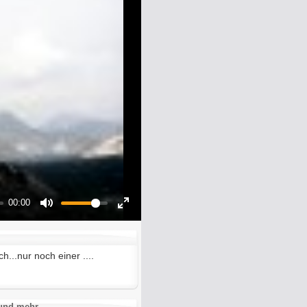
00:00
Mute
Enter
fullscreen
h...nur noch einer ....
 und mehr