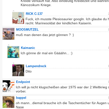
Kreide verkauft hat. Also eindeutig Kreidezeit und währe
Känozoikum Kriege.
RICK C-137
Fuck, ich musste Plesiosaurier googln. Ich glaube du 
recht. Marinesoldat der kindlichen Kaiserin.
MOOSMUTZEL
muß man denen das jetzt gönnen ? :)
Kaimanic
Ich gönne dir mal ein Gääähn... :)
Lampendreck
Dito
Endpoint
Ich will ja nicht klugscheißen aber 1975 war der 2.Weltkrieg
vorbei.
bappel
oh mann...diemal brauche ich die Taschentücher für Augen 
Nase