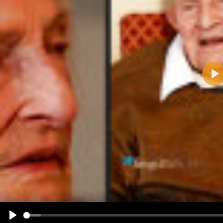
Pla
Name:
E-Mail-Adresse (optional):
Kommentar:
Alle HTML-Tags außer <br>, <strike> und <i> werden aus Deinem Kommentar entfernt.
URLs werden automatisch umgewandelt. Bitte verwende "www." oder "http://" in URLs
Ich möchte eine E-Mail, wenn zu meinem Kommentar Antworten erscheinen.
Ich möchte eine E-Mail, wenn auf dieser Seite weitere Kommentare erscheinen.