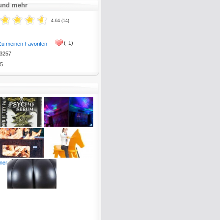
 und mehr
4.64 (14)
(
1)
Zu meinen Favoriten
3257
5