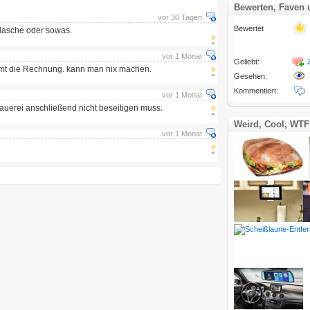
Bewerten, Faven
vor 30 Tagen
Bewertet
flasche oder sowas.
vor 1 Monat
Geliebt:
t die Rechnung. kann man nix machen.
Gesehen:
Kommentiert:
vor 1 Monat
auerei anschließend nicht beseitigen muss.
Weird, Cool, WTF
vor 1 Monat