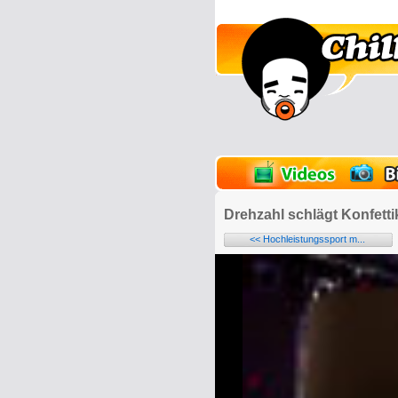
lder
Onlinespiele
Drehzahl schlägt Konfett
<< Hochleistungssport m...