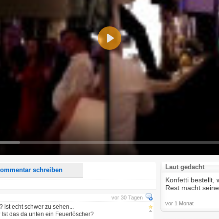
Play
d <i> werden aus Deinem Kommentar entfernt.
tte verwende "www." oder "http://" in URLs
u meinem Kommentar Antworten erscheinen.
uf dieser Seite weitere Kommentare erscheinen.
Laut gedacht
ommentar schreiben
Konfetti bestellt
Rest macht seine
vor 30 Tagen
vor 1 Monat
 ist echt schwer zu sehen...
 Ist das da unten ein Feuerlöscher?