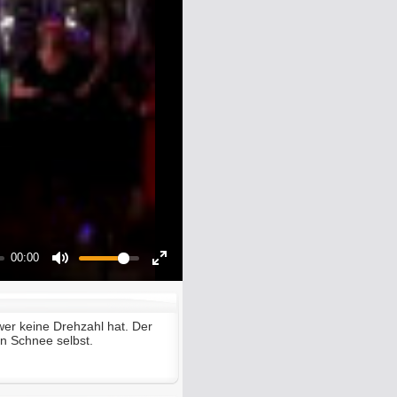
00:00
Mute
Enter
fullscreen
, wer keine Drehzahl hat. Der
n Schnee selbst.