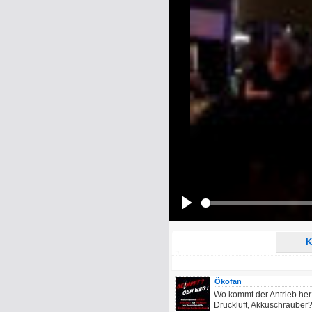
Name:
E-Mail-Adresse (optional):
Kommentar:
Alle HTML-Tags außer <br>, <strike> un
URLs werden automatisch umgewandelt. Bi
Ich möchte eine E-Mail, wenn z
Ich möchte eine E-Mail, wenn a
Play
K
Ökofan
Wo kommt der Antrieb her?
Druckluft, Akkuschrauber?