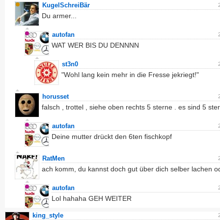
KugelSchreiBär
Du armer...
autofan
WAT WER BIS DU DENNNN
st3n0
"Wohl lang kein mehr in die Fresse jekriegt!"
horusset
falsch , trottel , siehe oben rechts 5 sterne . es sind 5 ste
autofan
Deine mutter drückt den 6ten fischkopf
RatMen
ach komm, du kannst doch gut über dich selber lachen o
autofan
Lol hahaha GEH WEITER
king_style