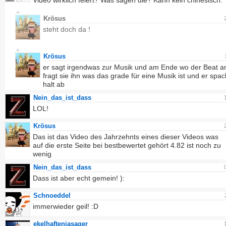
Video wirklich feiert? Was sagen die? Kann kein chinesisch.
Krösus
steht doch da !
Krösus
er sagt irgendwas zur Musik und am Ende wo der Beat a
fragt sie ihn was das grade für eine Musik ist und er spa
halt ab
Nein_das_ist_dass
LOL!
Krösus
Das ist das Video des Jahrzehnts eines dieser Videos was
auf die erste Seite bei bestbewertet gehört 4.82 ist noch zu
wenig
Nein_das_ist_dass
Dass ist aber echt gemein! ):
Schnoeddel
immerwieder geil! :D
ekelhaftenjasager