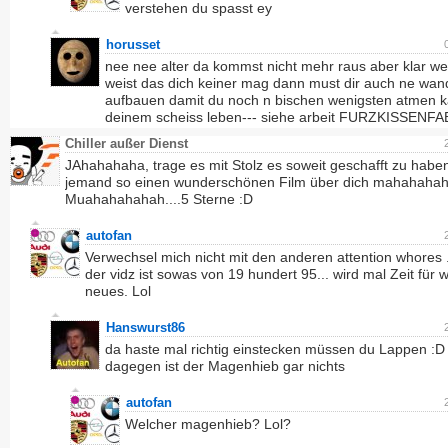
verstehen du spasst ey
horusset
nee nee alter da kommst nicht mehr raus aber klar w
weist das dich keiner mag dann must dir auch ne wan
aufbauen damit du noch n bischen wenigsten atmen k
deinem scheiss leben--- siehe arbeit FURZKISSENFA
Chiller außer Dienst
JAhahahaha, trage es mit Stolz es soweit geschafft zu habe
jemand so einen wunderschönen Film über dich mahahaha
Muahahahahah....5 Sterne :D
autofan
Verwechsel mich nicht mit den anderen attention whores 
der vidz ist sowas von 19 hundert 95... wird mal Zeit für 
neues. Lol
Hanswurst86
da haste mal richtig einstecken müssen du Lappen :D
dagegen ist der Magenhieb gar nichts
autofan
Welcher magenhieb? Lol?