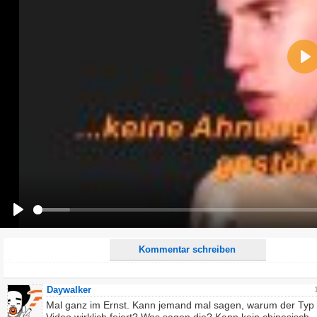
Name:
Pla
E-Mail-Adresse (optional):
Kommentar:
Alle HTML-Tags außer <br>, <strike> und <i> werden aus Deinem Kommentar entfernt.
URLs werden automatisch umgewandelt. Bitte verwende "www." oder "http://" in URLs
Ich möchte eine E-Mail, wenn zu meinem Kommentar Antworten erscheinen.
Ich möchte eine E-Mail, wenn auf dieser Seite weitere Kommentare erscheinen.
Play
Kommentar schreiben
Daywalker
Mal ganz im Ernst. Kann jemand mal sagen, warum der Typ