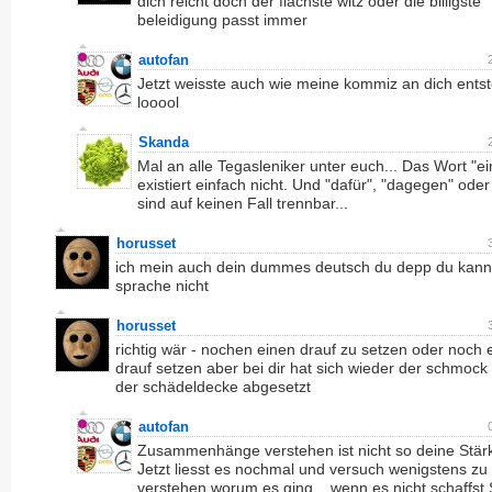
dich reicht doch der flachste witz oder die billigste
beleidigung passt immer
autofan
Jetzt weisste auch wie meine kommiz an dich ents
looool
Skanda
Mal an alle Tegasleniker unter euch... Das Wort "ei
existiert einfach nicht. Und "dafür", "dagegen" oder
sind auf keinen Fall trennbar...
horusset
ich mein auch dein dummes deutsch du depp du kann
sprache nicht
horusset
richtig wär - nochen einen drauf zu setzen oder noch 
drauf setzen aber bei dir hat sich wieder der schmock
der schädeldecke abgesetzt
autofan
Zusammenhänge verstehen ist nicht so deine Stär
Jetzt liesst es nochmal und versuch wenigstens zu
verstehen worum es ging... wenn es nicht schaffst 