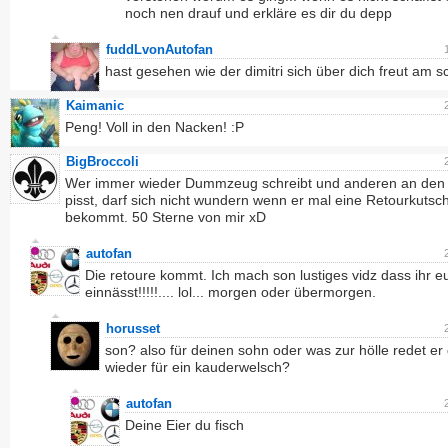
noch nen drauf und erkläre es dir du depp
fuddLvonAutofan
hast gesehen wie der dimitri sich über dich freut am s
Kaimanic
Peng! Voll in den Nacken! :P
BigBroccoli
Wer immer wieder Dummzeug schreibt und anderen an den
pisst, darf sich nicht wundern wenn er mal eine Retourkutsc
bekommt. 50 Sterne von mir xD
autofan
Die retoure kommt. Ich mach son lustiges vidz dass ihr eu
einnässt!!!!!.... lol... morgen oder übermorgen.
horusset
son? also für deinen sohn oder was zur hölle redet er
wieder für ein kauderwelsch?
autofan
Deine Eier du fisch