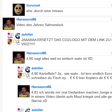
horusset
aha ,durch eine misses
Hanswurst86
Video des Jahres Sahnestück
autofan
JAAAAAA ERSETZT DAS COZLOGO MIT DEM LINK ZU
VIDZ!!!!!!
Hanswurst86
4,80 sagt alles weil es einfach wahr ist XD
autofan
4,80 Kartoffeln? Ja.. wie wahr.. lol lern endlich Eur
schreiben du Fisch ey .. € € € hier Kopiers dir € € 
Hanswurst86
4,81 ich würde mir mal Gedanken machen Junge 
in einem Video übelst aufs Maul kriegst und alle g
Sterne xD
autofan