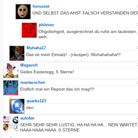
horusset
UND SELBST DAS AHST FALSCH VERSTANDEN DE
phlexxo
Ohgottohgott, ausgerechnet du rufst am lautesten, 
weh.
Muhaha17
Das ist mein Einsatz! ..(räusper)..Muhahahaha!!!
Megavolt
Geiles Easteregg, 5 Sterne!
mantarochen
Endlich mal ein Repost das ich mag!!!!
quarks123
den
autofan
SEHR SEHR SEHR LUSTIG. HA HA HA HA... NEIN WARTET.
HAAA HAAA HAAA. 0 STERNE