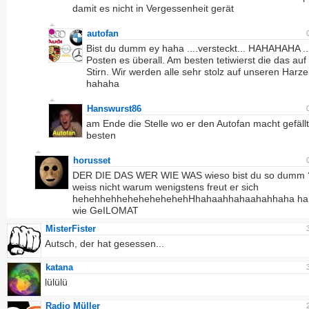
damit es nicht in Vergessenheit gerät
autofan
Bist du dumm ey haha ....versteckt... HAHAHAHA .. j
Posten es überall. Am besten tetiwierst die das auf
Stirn. Wir werden alle sehr stolz auf unseren Harze
hahaha
Hanswurst86
am Ende die Stelle wo er den Autofan macht gefäll
besten
horusset
DER DIE DAS WER WIE WAS wieso bist du so dumm ? 
weiss nicht warum wenigstens freut er sich
hehehhehhehehehehehehHhahaahhahaahahhaha ha
wie GeILOMAT
MisterFister
Autsch, der hat gesessen...
katana
lülülü
Radio Müller