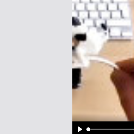
Name:
E-Mail-Adresse (optional):
Kommentar:
Alle HTML-Tags außer <br>, <strike> un
URLs werden automatisch umgewandelt. Bi
Ich möchte eine E-Mail, wenn z
Ich möchte eine E-Mail, wenn a