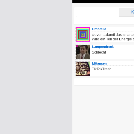
Play
K
Umbrella
clever, ...damit das smart
Wird ein Teil der Energie 
Lampendreck
Schlecht
MHansen
TikTokTrash