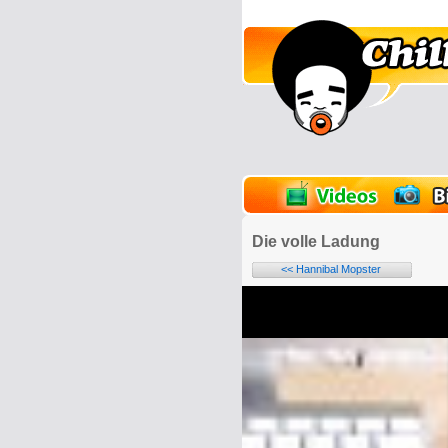
lder
Onlinespiele
Die volle Ladung
<< Hannibal Mopster