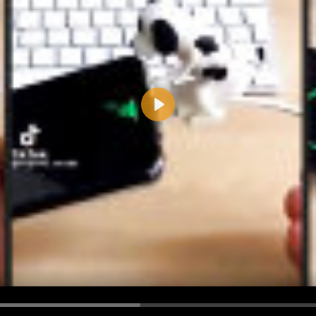
Play
d <i> werden aus Deinem Kommentar entfernt.
tte verwende "www." oder "http://" in URLs
u meinem Kommentar Antworten erscheinen.
uf dieser Seite weitere Kommentare erscheinen.