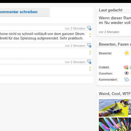
Laut gedacht
ommentar schreiben
Wenn dieser Ramm
im Nu wieder voll
vor 2 Monaten
vor 2 Monaten
phone nicht so schnell vollläuft von dem ganzen Strom.
direkt für das Spielzeug aufgewendet. Sehr praktisch.
Bewerten, Faven
vor 2 Monaten
Bewertet
vor 2 Monaten
Geliebt:
Gesehen:
Kommentiert:
Weird, Cool, WTF