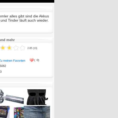
Mute
Enter
fullscreen
ler alles gibt sind die Akkus
 und Tinder läuft auch wieder.
 und mehr
2.85 (13)
(
0)
Zu meinen Favoriten
5082
3