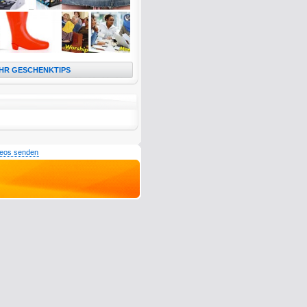
HR GESCHENKTIPS
deos senden