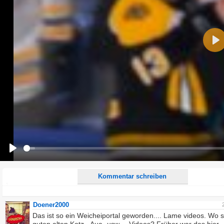
Name:
Pla
E-Mail-Adresse (optional):
Kommentar:
Alle HTML-Tags außer <br>, <strike> und <i> werden aus Deinem Kommentar entfernt.
URLs werden automatisch umgewandelt. Bitte verwende "www." oder "http://" in URLs
Ich möchte eine E-Mail, wenn zu meinem Kommentar Antworten erscheinen.
Ich möchte eine E-Mail, wenn auf dieser Seite weitere Kommentare erscheinen.
Play
Kommentar schreiben
Doener2000
Das ist so ein Weicheiportal geworden.... Lame videos. Wo s