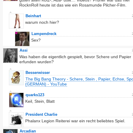
guten alten Kotz-, Aua- usw.... Videos? Früher war das hier
RocknRoll heute ist das wie ein Rosamunde Pilcher-Film.
Beinhart
warum noch hier?
Lampendreck
Sex?
Assi
Was haben die eigentlich gespielt, bevor Schere und Papier
erfunden wurden?
Besserwisser
The Big Bang Theory - Schere, Stein , Papier, Echse, Sp
(GERMAN) - YouTube
quarks123
Keil, Stein, Blatt
President Charlie
Phalanx Legion Reiterei war ein recht beliebtes Spiel.
Arcadian