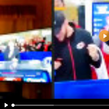
Pla
Name:
E-Mail-Adresse (optional):
Kommentar:
Alle HTML-Tags außer <br>, <strike> und <i> werden aus Deinem Kommentar entfernt.
URLs werden automatisch umgewandelt. Bitte verwende "www." oder "http://" in URLs
Ich möchte eine E-Mail, wenn zu meinem Kommentar Antworten erscheinen.
Ich möchte eine E-Mail, wenn auf dieser Seite weitere Kommentare erscheinen.