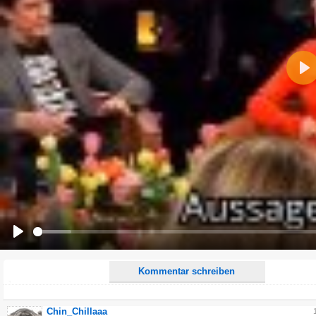
Pla
Name:
E-Mail-Adresse (optional):
Kommentar:
Alle HTML-Tags außer <br>, <strike> und <i> werden aus Deinem Kommentar entfernt.
URLs werden automatisch umgewandelt. Bitte verwende "www." oder "http://" in URLs
Ich möchte eine E-Mail, wenn zu meinem Kommentar Antworten erscheinen.
Ich möchte eine E-Mail, wenn auf dieser Seite weitere Kommentare erscheinen.
Play
Kommentar schreiben
Chin_Chillaaa