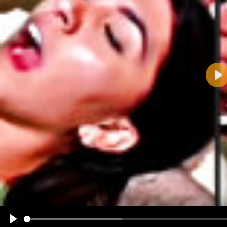
Pla
Name:
E-Mail-Adresse (optional):
Kommentar:
Alle HTML-Tags außer <br>, <strike> und <i> werden aus Deinem Kommentar entfernt.
URLs werden automatisch umgewandelt. Bitte verwende "www." oder "http://" in URLs
Ich möchte eine E-Mail, wenn zu meinem Kommentar Antworten erscheinen.
Ich möchte eine E-Mail, wenn auf dieser Seite weitere Kommentare erscheinen.