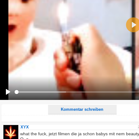
Name:
Pla
E-Mail-Adresse (optional):
Kommentar:
Alle HTML-Tags außer <br>, <strike> und <i> werden aus Deinem Kommentar entfernt.
URLs werden automatisch umgewandelt. Bitte verwende "www." oder "http://" in URLs
Ich möchte eine E-Mail, wenn zu meinem Kommentar Antworten erscheinen.
Ich möchte eine E-Mail, wenn auf dieser Seite weitere Kommentare erscheinen.
Play
Kommentar schreiben
XYX
what the fuck, jetzt filmen die ja schon babys mit nem beauty 