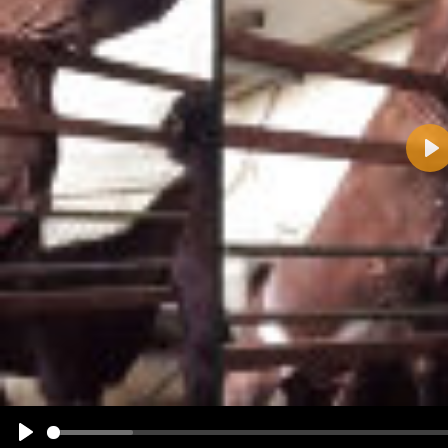
Pla
Name:
E-Mail-Adresse (optional):
Kommentar:
Alle HTML-Tags außer <br>, <strike> und <i> werden aus Deinem Kommentar entfernt.
URLs werden automatisch umgewandelt. Bitte verwende "www." oder "http://" in URLs
Ich möchte eine E-Mail, wenn zu meinem Kommentar Antworten erscheinen.
Ich möchte eine E-Mail, wenn auf dieser Seite weitere Kommentare erscheinen.