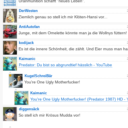
Uranmunition schafft "neues Leben".
DerWesten
Ziemlich genau so stell ich mir Klöten-Hansi vor...
AntiAutofan
Junge, mit dem Omelette könnte man ja die Wollnys füttern!
kodijack
Es ist die innere Schönheit, die zählt. Und Eier muss man h
Kaimanic
Predator: Du bist so abgrundtief hässlich - YouTube
KugelSchreiBär
You're One Ugly Motherfucker!
Kaimanic
You're One Ugly Motherfucker! (Predator 1987) HD -
diggensäck
So stell ich mir Krösus Mudda vor!