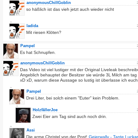
anonymousChillGoblin
so häßlich ist das vieh jetzt auch wieder nicht
ladida
Mit riesen Klöten?
Pampel
Es hat Schnupfen.
anonymousChillGoblin
Das Video ist viel lustiger mit der Original Liveleak beschrei
Angeblich behauptet der Besitzer sie würde 3L Milch am ta
xD xD, warum diese Aussage so lustig ist überlasse ich euch
Pampel
Drei Liter, bei solch einem "Euter" kein Problem.
HolzfällerJoe
Zwei Eier am Tag sind auch noch drin.
Assi
Die arme Christel von der Post!
Geierwally - Tante Luckar