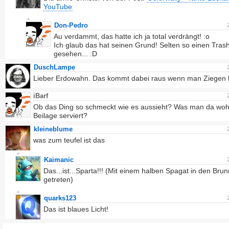
YouTube
Don-Pedro
Au verdammt, das hatte ich ja total verdrängt! :o
Ich glaub das hat seinen Grund! Selten so einen Tras
gesehen... :D
DuschLampe
Lieber Erdowahn. Das kommt dabei raus wenn man Ziegen k
iBarf
Ob das Ding so schmeckt wie es aussieht? Was man da wohl
Beilage serviert?
kleineblume
was zum teufel ist das
Kaimanic
Das...ist...Sparta!!! (Mit einem halben Spagat in den Bru
getreten)
quarks123
Das ist blaues Licht!