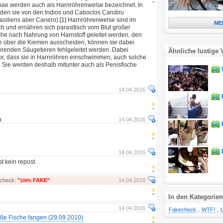
inae werden auch als Harnröhrenwelse bezeichnet. In
erden sie von den Indios und Caboclos Candiru
asiliens aber Canero).[1] Harnröhrenwelse sind im
ME
und ernähren sich parasitisch vom Blut großer
che nach Nahrung von Harnstoff geleitet werden, den
ere über die Kiemen ausscheiden, können sie dabei
erenden Säugetieren fehlgeleitet werden. Dabei
Ähnliche lustige 
r, dass sie in Harnröhren einschwimmen, auch solche
ie werden deshalb mitunter auch als Penisfische
14.04.2016
st
14.04.2016
14.04.2016
t kein repost.
echeck:
"
FAKE"
14.04.2016
100%
In den Kategorien
14.04.2016
Fakecheck
,
WTF!
,
ße Fische fangen (29.09.2010)