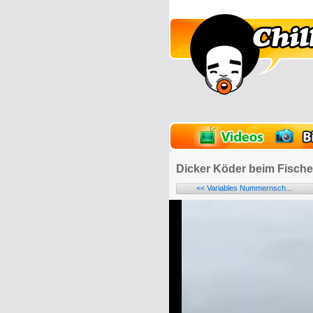
lder
Onlinespiele
Dicker Köder beim Fisch
<< Variables Nummernsch...