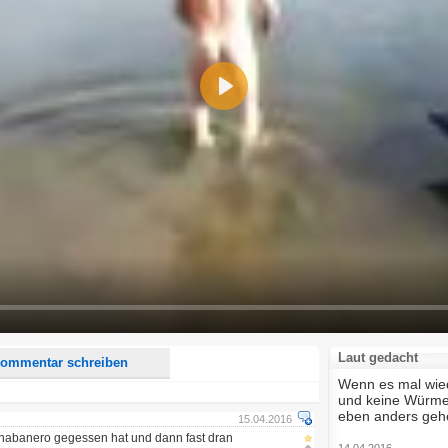
Play
d <i> werden aus Deinem Kommentar entfernt.
tte verwende "www." oder "http://" in URLs
u meinem Kommentar Antworten erscheinen.
uf dieser Seite weitere Kommentare erscheinen.
Laut gedacht
ommentar schreiben
Wenn es mal wied
und keine Würmer
eben anders geh
15.04.2016
e habanero gegessen hat und dann fast dran