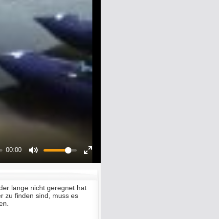
00:00
Mute
Enter
fullscreen
er lange nicht geregnet hat
 zu finden sind, muss es
en.