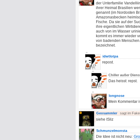
der Unterfamilie Vandelli
ihrer Heimat Brasilien w
genannt (im Nordosten Br
Amazonasbecken heimisch 
Fische. Da sie auf der Su
ihre eigentlichen Wirtsti
auch von im Wasser urini
kommt es immer wieder vo
von badenden Menschen. S
bezeichnet.
idwtlotpa
repost.
Chiller außer Dien
Das heisst: repst.
longnose
Mein Kommentar is
Geosammler
sagt im Fak
siehe ISliz
Schmunzelmonsta
Die Idee ist nicht neu:
Gro