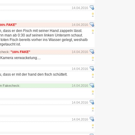
14.04.2016
FAKE"
14.04.2016
100%
 dass er den Fisch mit seiner Hand zappeln lässt.
nn man ab 0:30 auf seinen linken Unterarm schaut.
toten Fisch bereits vorher ins Wasser gelegt, weshalb
rgetaucht ist.
echeck:
"
FAKE"
14.04.2016
100%
Kamera verwackelung....
14.04.2016
 dass er mit der hand den fisch schüttelt.
im Fakecheck:
14.04.2016
14.04.2016
14.04.2016