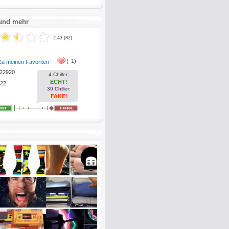
 und mehr
2.43 (82)
(
1)
Zu meinen Favoriten
22920
4 Chiller:
ECHT!
22
39 Chiller:
FAKE!