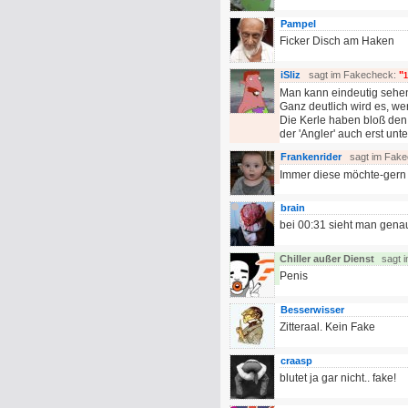
Pampel
Ficker Disch am Haken
iSliz
sagt im Fakecheck:
"
Man kann eindeutig sehen,
Ganz deutlich wird es, we
Die Kerle haben bloß den 
der 'Angler' auch erst unte
Frankenrider
sagt im Fak
Immer diese möchte-gern 
brain
bei 00:31 sieht man genau,
Chiller außer Dienst
sagt 
Penis
Besserwisser
Zitteraal. Kein Fake
craasp
blutet ja gar nicht.. fake!