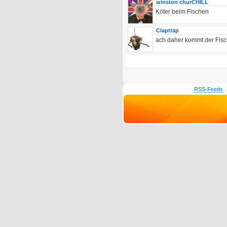
winston churCHILL
Köter beim Fischen
Claptrap
ach daher kommt der Fis
RSS-Feeds