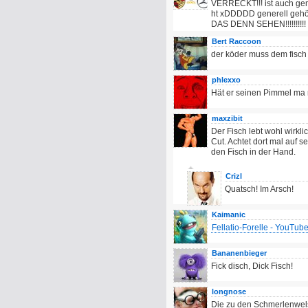
VERRECKT!!! ist auch gem
ht xDDDDD generell gehö
DAS DENN SEHEN!!!!!!!!!! 
Bert Raccoon
der köder muss dem fisch
phlexxo
Hät er seinen Pimmel ma n
maxzibit
Der Fisch lebt wohl wirkli
Cut. Achtet dort mal auf 
den Fisch in der Hand.
Crizl
Quatsch! Im Arsch!
Kaimanic
Fellatio-Forelle - YouTub
Bananenbieger
Fick disch, Dick Fisch!
longnose
Die zu den Schmerlenwels