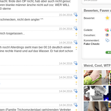
14.04.2016
acht. finde den OP nicht, hab aber auch nicht gesuc
ren blanke männer ärsche nicht auf coz. WER WILL
0 sterne
Bewerten, Faven
15.04.2016
Bewertet
 schmecken, nicht dem angler ^^
15.04.2016
Geliebt:
ich losgelassen...
Gesehen:
Kommentiert:
14.04.2016
Fake Check:
ch noch! Allerdings sieht man bei 00:16 deutlich einen
seine rechte Hand und auf das Wasser. Er hat dort schon
14.04.2016
Weird, Cool, WTF
14.04.2016
e
14.04.2016
14.04.2016
en (Familie Trichomycteridae) gehörenden Vertreter