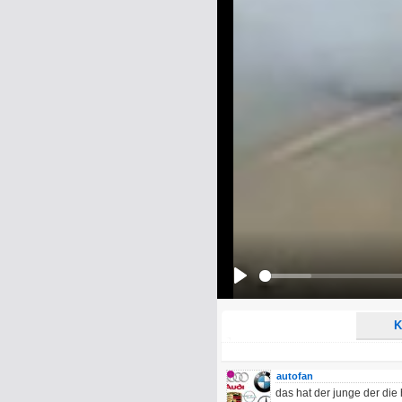
Name:
E-Mail-Adresse (optional):
Kommentar:
Alle HTML-Tags außer <br>, <strike> un
URLs werden automatisch umgewandelt. Bi
Ich möchte eine E-Mail, wenn z
Ich möchte eine E-Mail, wenn a
Play
K
autofan
das hat der junge der di