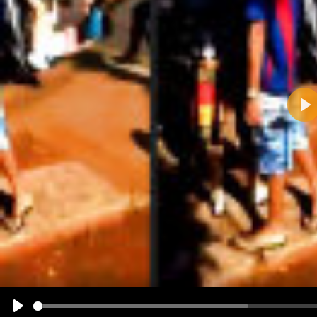
Pla
Name:
E-Mail-Adresse (optional):
Kommentar:
Alle HTML-Tags außer <br>, <strike> und <i> werden aus Deinem Kommentar entfernt.
URLs werden automatisch umgewandelt. Bitte verwende "www." oder "http://" in URLs
Ich möchte eine E-Mail, wenn zu meinem Kommentar Antworten erscheinen.
Ich möchte eine E-Mail, wenn auf dieser Seite weitere Kommentare erscheinen.