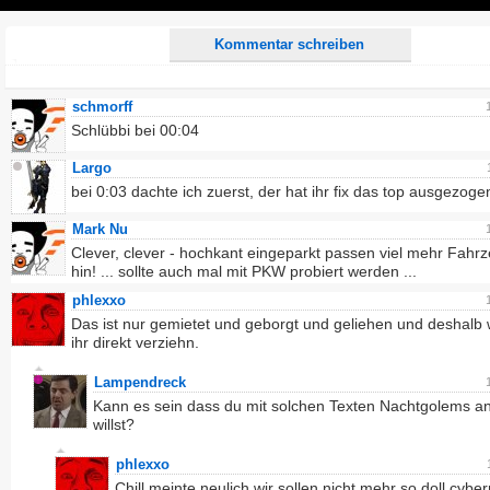
Play
Kommentar schreiben
schmorff
Schlübbi bei 00:04
Largo
bei 0:03 dachte ich zuerst, der hat ihr fix das top ausgezoge
Mark Nu
Clever, clever - hochkant eingeparkt passen viel mehr Fahr
hin! ... sollte auch mal mit PKW probiert werden ...
phlexxo
Das ist nur gemietet und geborgt und geliehen und deshalb
ihr direkt verziehn.
Lampendreck
Kann es sein dass du mit solchen Texten Nachtgolems a
willst?
phlexxo
Chill meinte neulich wir sollen nicht mehr so doll cyb