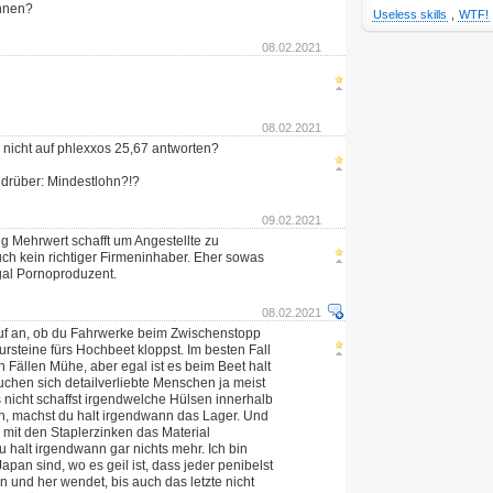
ohnen?
Useless skills
,
WTF!
08.02.2021
08.02.2021
 nicht auf phlexxos 25,67 antworten?
 drüber: Mindestlohn?!?
09.02.2021
g Mehrwert schafft um Angestellte zu
uch kein richtiger Firmeninhaber. Eher sowas
gal Pornoproduzent.
08.02.2021
uf an, ob du Fahrwerke beim Zwischenstopp
rsteine fürs Hochbeet kloppst. Im besten Fall
n Fällen Mühe, aber egal ist es beim Beet halt
chen sich detailverliebte Menschen ja meist
 nicht schaffst irgendwelche Hülsen innerhalb
n, machst du halt irgendwann das Lager. Und
mit den Staplerzinken das Material
 halt irgendwann gar nichts mehr. Ich bin
 Japan sind, wo es geil ist, dass jeder penibelst
 und her wendet, bis auch das letzte nicht