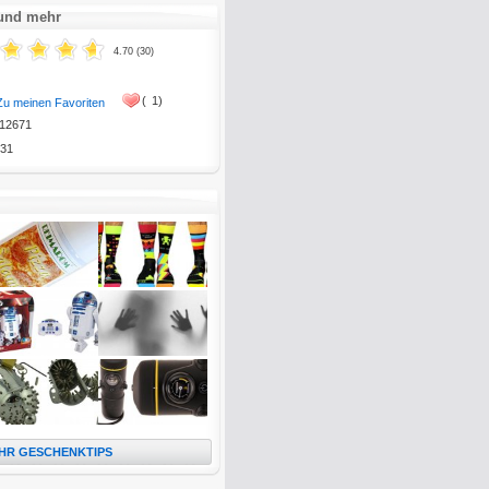
 und mehr
4.70 (30)
(
1)
Zu meinen Favoriten
12671
31
HR GESCHENKTIPS