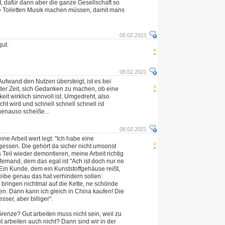
t, dafür dann aber die ganze Gesellschaft so
ie Toiletten Musik machen müssen, damit mans
08.02.2021
gut.
08.02.2021
ufwand den Nutzen übersteigt, ist es bei
 der Zeit, sich Gedanken zu machen, ob eine
it wirklich sinnvoll ist. Umgedreht, also
t wird und schnell schnell schnell ist
genauso scheiße...
08.02.2021
ine Arbeit wert legt: "Ich habe eine
gessen. Die gehört da sicher nicht umsonst
s Teil wieder demontieren, meine Arbeit richtig
Jemand, dem das egal ist "Ach ist doch nur ne
Ein Kunde, dem ein Kunststoffgehäuse reißt,
eibe genau das hat verhindern sollen:
 bringen nichtmal auf die Kette, ne schönde
n. Dann kann ich gleich in China kaufen! Die
ser, aber billiger".
renze? Gut arbeiten muss nicht sein, weil zu
ht arbeiten auch nicht? Dann sind wir in der