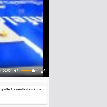
00:00
Mute
Enter
fullscreen
 große Gesamtbild im Auge