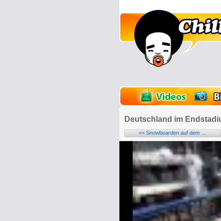
lder
Onlinespiele
Deutschland im Endstad
<< Snowboarden auf dem ...