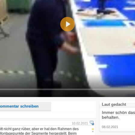
Play
d <i> werden aus Deinem Kommentar entfernt.
tte verwende "www." oder "http://" in URLs
u meinem Kommentar Antworten erscheinen.
uf dieser Seite weitere Kommentare erscheinen.
Laut gedacht
ommentar schreiben
Immer schön das
behalten.
10.02.2021
08.02.2021
tt nicht ganz rüber, aber er hat den Rahmen des
 Montagepunkte der Segmente hergestellt. Beim