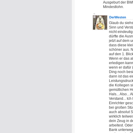
Ausgeburt der BWL 
Mindestlohn.
DerWesten
Glaub du siehs
Sinn und Verst
nicht eindeutig
dürfte die Aus
jetzt auf dem u
dass diese kle
schöner aus. N
auf den 1. Blic
Wenn er das al
erledigen kann,
wenn er dafür 
Ding noch besit
dann ist das 
Leistungsdruck 
die Kollegen s
gemütlichen Hu
Hals... Also...
Verstand... Ic
Einrichter gesc
bei großen Stü
auch absolut Si
wirklich teilwe
dein Zeug in d
arbeitest. Oder 
Bank unterwegs