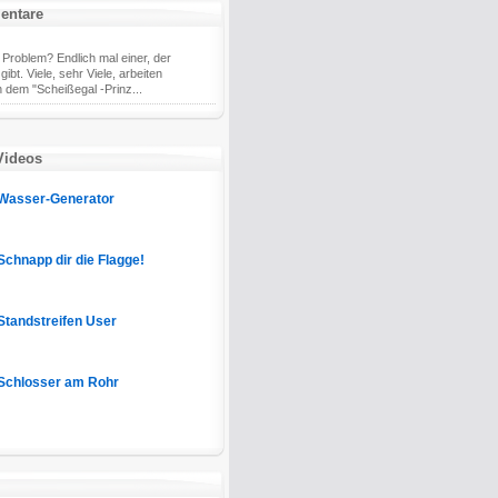
entare
 Problem? Endlich mal einer, der
ibt. Viele, sehr Viele, arbeiten
 dem "Scheißegal -Prinz...
Videos
Wasser-Generator
Schnapp dir die Flagge!
Standstreifen User
Schlosser am Rohr