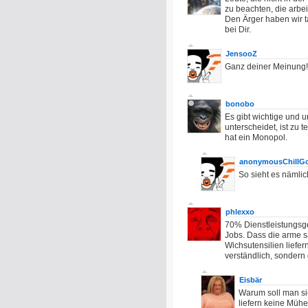
zu beachten, die arbe
Den Ärger haben wir ta
bei Dir.
JensooZ
Ganz deiner Meinung!
bonobo
Es gibt wichtige und u
unterscheidet, ist zu 
hat ein Monopol.
anonymousChillGo
So sieht es nämlic
phlexxo
70% Dienstleistungsge
Jobs. Dass die arme 
Wichsutensilien liefer
verständlich, sondern 
Eisbär
Warum soll man s
liefern keine Mü