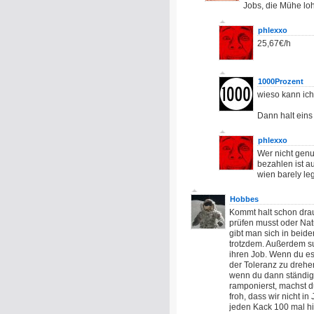
Jobs, die Mühe l
phlexxo
25,67€/h
1000Prozent
wieso kann ich
Dann halt eins
phlexxo
Wer nicht genu
bezahlen ist a
wien barely le
Hobbes
Kommt halt schon dra
prüfen musst oder Natu
gibt man sich in beide
trotzdem. Außerdem su
ihren Job. Wenn du es
der Toleranz zu drehe
wenn du dann ständig 
ramponierst, machst du
froh, dass wir nicht in
jeden Kack 100 mal hin