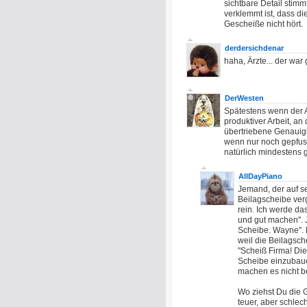
sichtbare Detail stimm
verklemmt ist, dass d
Gescheiße nicht hört.
derdersichdenar
haha, Ärzte... der war 
DerWesten
Spätestens wenn der A
produktiver Arbeit, an
übertriebene Genauigke
wenn nur noch gepfusch
natürlich mindestens 
AllDayPiano
Jemand, der auf se
Beilagscheibe ver
rein. Ich werde da
und gut machen". 
Scheibe. Wayne". 
weil die Beilagsch
"Scheiß Firma! Die
Scheibe einzubaue
machen es nicht bes
Wo ziehst Du die G
teuer, aber schlec