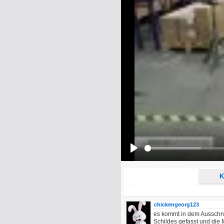
Name:
E-Mail-Adresse (optional):
Kommentar:
Alle HTML-Tags außer <br>, <strike> un
URLs werden automatisch umgewandelt. Bi
Ich möchte eine E-Mail, wenn z
Ich möchte eine E-Mail, wenn a
Play
K
chickengeorg123
es kommt in dem Ausschni
Schildes gefasst und die