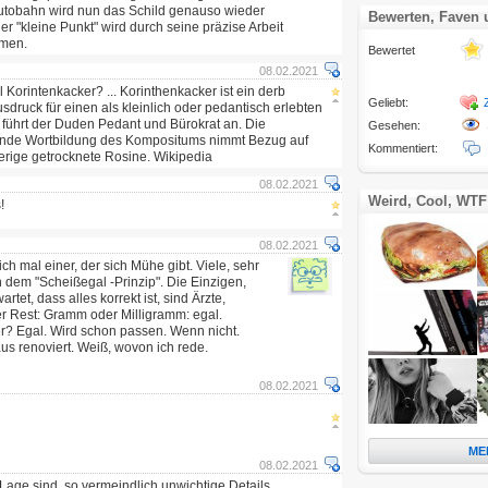
utobahn wird nun das Schild genauso wieder
Bewerten, Faven
 "kleine Punkt" wird durch seine präzise Arbeit
mmen.
Bewertet
08.02.2021
Korintenkacker? ... Korinthenkacker ist ein derb
Geliebt:
druck für einen als kleinlich oder pedantisch erlebten
ührt der Duden Pedant und Bürokrat an. Die
Gesehen:
ende Wortbildung des Kompositums nimmt Bezug auf
Kommentiert:
eerige getrocknete Rosine. Wikipedia
08.02.2021
Weird, Cool, WTF
!
08.02.2021
h mal einer, der sich Mühe gibt. Viele, sehr
h dem "Scheißegal -Prinzip". Die Einzigen,
et, dass alles korrekt ist, sind Ärzte,
er Rest: Gramm oder Milligramm: egal.
er? Egal. Wird schon passen. Wenn nicht.
s renoviert. Weiß, wovon ich rede.
08.02.2021
ME
08.02.2021
r Lage sind, so vermeindlich unwichtige Details