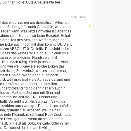
Spinner Hölle: Gute Arbeitskräfte bei
09.02.2021
t das ein bisschen arg dramatisch. Alles mit
and. Sicher gibt´s auch Grenzfälle, wo man es
 sagen kann, was jetzt sinnvoller ist, aber das
nahme sein. Bleiben wir beim Beispiel. Er hat
nteren Teil des Schildes Wert drauf gelegt,
ine Ecke auch noch mit dran kommt. Ok. Sieht
utzen ABSOLUT 0. Definitiv. Das sieht jeder
k, dass das keine Rolle für die Funktion spielt.
so in einem kleinen Handstreich mit
 klar. Mach ruhig. Sieht ja besser aus. Aber
(und wer weiß wieviele solche Ecken das
zt) richtig Zeit verbrät, warum auch immer,
einfach Unsinn. Wenn dann auch noch
ist, weil grad mal viele Aufträge da sind und
ich den Arsch abrennen, er aber den
ndertprozenter gibt, dann hätt ich auch n
 Alles mit Maß und Ziel und mit Sinn und
h hab mal ne Zeit als CNC Dreher und
hafft. Da geht´s wirklich um Zeit. Sekunden,
ckzahlen auch weniger. Da macht es natürlich
nn, gründlich zu arbeiten, weil da halt
ise jede Kleinigkeit zählt und Ruck Zuck haste
en Dreck gedreht, wenn du schlodderich
jetzt, bin jetzt als Software-Entwickler in ner
. Da kannst du dich auch völlig drin