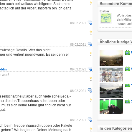
Besondere Komm
iten auch bei weitaus wichtigeren Sachen so!
gtäglich auf der Arbeit. Insofern bin ich ganz
Eisbär
Wo ist das
sich Mühe g
08.02.2021
heute nach
Ähnliche lustige 
08.02.2021
nwichtige Details. Wer das nicht
teuer und verliert irgendwann. Es sei denn er
blin
09.02.2021
h aus!
08.02.2021
sellschaft heißt aber auch viele scheißegal-
sau die das Treppenhaus schrubben oder
n muss sich keine Mühe gibt find ich nicht nur
gut.
08.02.2021
ich beim Treppenhausschruppen oder Pakete
In den Kategorien
he geben? Wo beginnen Deiner Meinung nach