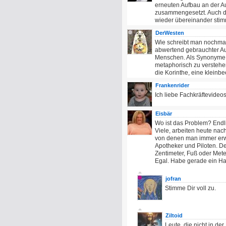
erneuten Aufbau an der A
zusammengesetzt. Auch der
wieder übereinander sti
DerWesten
Wie schreibt man nochmal 
abwertend gebrauchter Aus
Menschen. Als Synonyme f
metaphorisch zu versteh
die Korinthe, eine kleinb
Frankenrider
Ich liebe Fachkräftevideos
Eisbär
Wo ist das Problem? Endlic
Viele, arbeiten heute nac
von denen man immer erwart
Apotheker und Piloten. D
Zentimeter, Fuß oder Met
Egal. Habe gerade ein Hau
jofran
Stimme Dir voll zu.
Ziltoid
Leute, die nicht in de