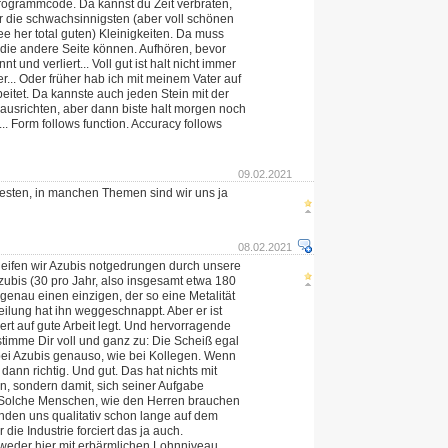
Programmcode. Da kannst du Zeit verbraten,
ür die schwachsinnigsten (aber voll schönen
ee her total guten) Kleinigkeiten. Da muss
die andere Seite können. Aufhören, bevor
t und verliert... Voll gut ist halt nicht immer
r... Oder früher hab ich mit meinem Vater auf
itet. Da kannste auch jeden Stein mit der
usrichten, aber dann biste halt morgen noch
.. Form follows function. Accuracy follows
09.02.2021
sten, in manchen Themen sind wir uns ja
08.02.2021
leifen wir Azubis notgedrungen durch unsere
zubis (30 pro Jahr, also insgesamt etwa 180
genau einen einzigen, der so eine Metalität
eilung hat ihn weggeschnappt. Aber er ist
ert auf gute Arbeit legt. Und hervorragende
 stimme Dir voll und ganz zu: Die Scheiß egal
 bei Azubis genauso, wie bei Kollegen. Wenn
 dann richtig. Und gut. Das hat nichts mit
n, sondern damit, sich seiner Aufgabe
n. Solche Menschen, wie den Herren brauchen
inden uns qualitativ schon lange auf dem
die Industrie forciert das ja auch.
tweder hier mit erbärmlichen Lohnniveau,