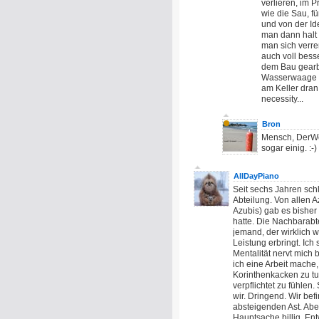
verlieren, im 
wie die Sau, f
und von der Id
man dann halt 
man sich verrenn
auch voll besse
dem Bau gearbe
Wasserwaage a
am Keller dran.
necessity...
Bron
Mensch, DerWe
sogar einig. :-)
AllDayPiano
Seit sechs Jahren sch
Abteilung. Von allen A
Azubis) gab es bisher 
hatte. Die Nachbarabt
jemand, der wirklich w
Leistung erbringt. Ich
Mentalität nervt mich
ich eine Arbeit mache,
Korinthenkacken zu tu
verpflichtet zu fühle
wir. Dringend. Wir bef
absteigenden Ast. Aber 
Hauptsache billig. En