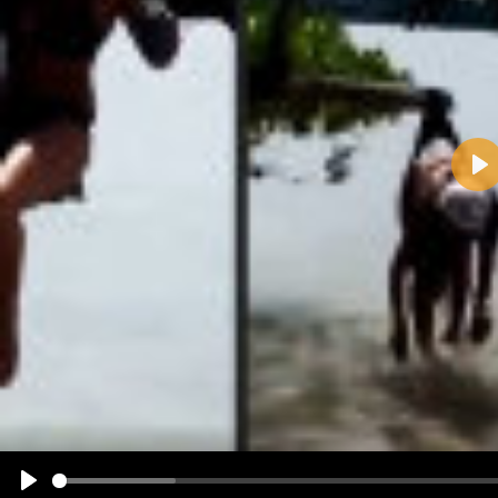
Pla
Name:
E-Mail-Adresse (optional):
Kommentar:
Alle HTML-Tags außer <br>, <strike> und <i> werden aus Deinem Kommentar entfernt.
URLs werden automatisch umgewandelt. Bitte verwende "www." oder "http://" in URLs
Ich möchte eine E-Mail, wenn zu meinem Kommentar Antworten erscheinen.
Ich möchte eine E-Mail, wenn auf dieser Seite weitere Kommentare erscheinen.