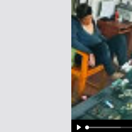
Name:
E-Mail-Adresse (optional):
Kommentar:
Alle HTML-Tags außer <br>, <strike> un
URLs werden automatisch umgewandelt. Bi
Ich möchte eine E-Mail, wenn z
Ich möchte eine E-Mail, wenn a