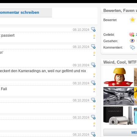
Bewerten, Faven
ommentar schreiben
Bewertet
08.10.2024
Geliebt:
 passiert
Gesehen:
08.10.2024
Kommentiert:
n'
Weird, Cool, WTF
09.10.2024
eckert den Kameradings an, weil nur gefilmt und nix
08.10.2024
Fall
08.10.2024
08.10.2024
ME
08.10.2024