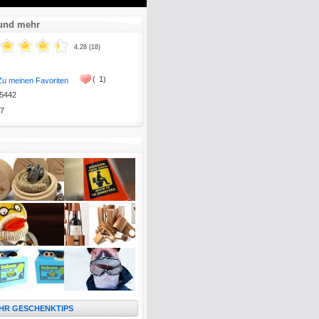
Mute
Enter
fullscreen
 und mehr
4.28 (18)
(
1)
Zu meinen Favoriten
5442
7
HR GESCHENKTIPS