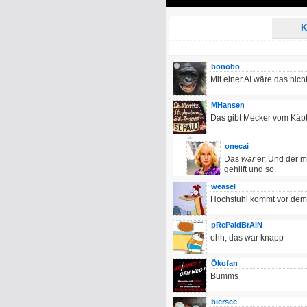
Play
K
bonobo
Mit einer AI wäre das nicht
MHansen
Das gibt Mecker vom Käpt
onecai
Das
war
er. Und der m
gehilft und so.
weasel
Hochstuhl kommt vor dem 
pRePaIdBrAiN
ohh, das war knapp
Ökofan
Bumms
biersee