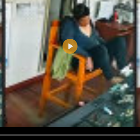
Play
d <i> werden aus Deinem Kommentar entfernt.
tte verwende "www." oder "http://" in URLs
u meinem Kommentar Antworten erscheinen.
uf dieser Seite weitere Kommentare erscheinen.