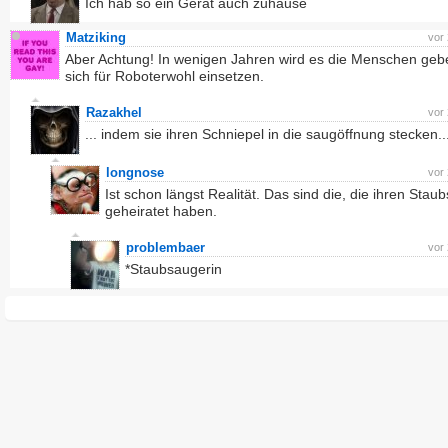
Ich hab so ein Gerät auch zuhause
Matziking
vor
Aber Achtung! In wenigen Jahren wird es die Menschen gebe
sich für Roboterwohl einsetzen.
Razakhel
vor
... indem sie ihren Schniepel in die saugöffnung stecken..
longnose
vor
Ist schon längst Realität. Das sind die, die ihren Stau
geheiratet haben.
problembaer
vor
*Staubsaugerin