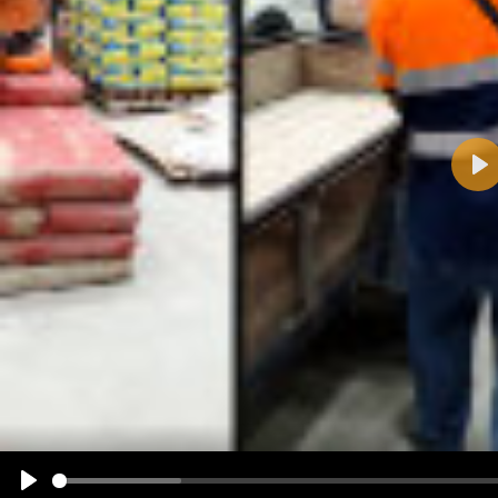
Pla
Name:
E-Mail-Adresse (optional):
Kommentar:
Alle HTML-Tags außer <br>, <strike> und <i> werden aus Deinem Kommentar entfernt.
URLs werden automatisch umgewandelt. Bitte verwende "www." oder "http://" in URLs
Ich möchte eine E-Mail, wenn zu meinem Kommentar Antworten erscheinen.
Ich möchte eine E-Mail, wenn auf dieser Seite weitere Kommentare erscheinen.