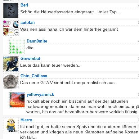
Berl
Schön die Häuserfassaden eingesaut....toller Typ...
autofan
Was nen assi haha ich wär dem hinterher gerannt
Dann0mite
dito
Ginwinbat
Leute das kann teuer werden...
Chin_Chillaaa
Das neue GTA V sieht echt mega realistisch aus.
yellowyannick
ruckelt aber noch ein bisscehn auf der der aktuellen
hadewaregeneration. da muss man wohl noch ein paar j
warten, bis das auf bezahlbarer hardware wirklich flüssig 
Hierro
Ist doch gut, er hatte seinen Spaß und die anderen können 
verklagen und kriegen alle neue Klamotten auf seine Kosten
ich fair...