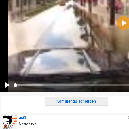
Name:
Pla
E-Mail-Adresse (optional):
Kommentar:
Alle HTML-Tags außer <br>, <strike> und <i> werden aus Deinem Kommentar entfernt.
URLs werden automatisch umgewandelt. Bitte verwende "www." oder "http://" in URLs
Ich möchte eine E-Mail, wenn zu meinem Kommentar Antworten erscheinen.
Ich möchte eine E-Mail, wenn auf dieser Seite weitere Kommentare erscheinen.
Play
Kommentar schreiben
ast1
Netter typ