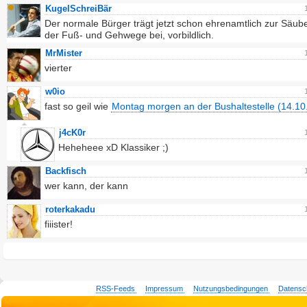
KugelSchreiBär
Der normale Bürger trägt jetzt schon ehrenamtlich zur Säub
der Fuß- und Gehwege bei, vorbildlich.
MrMister
vierter
w0io
fast so geil wie
Montag morgen an der Bushaltestelle (14.10
j4cK0r
Heheheee xD Klassiker ;)
Backfisch
wer kann, der kann
roterkakadu
fiiister!
RSS-Feeds
Impressum
Nutzungsbedingungen
Datensc