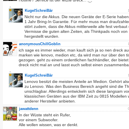
Hotline / Service ist der letzte dreck... ,_,
KugelSchreiBär
Nicht nur die Akkus. Die neuen Geräte der E-Serie haben 
1 Jahr Bring-In Garantie. Für mehr muss man draufzahle
stört zudem, dass die Akkus mittlerweile alle fest verbaut 
Vermisse die guten alten Zeiten, als Thinkpads noch von
hergestellt wurden.
anonymousChillGoblin
ich sage es immer wieder, man kauft sich ja so nen dreck au
marken wie lenovo, medion etc, da wird man nur über den ti
gezogen. geht zu einem ordentlichen fachhändler, der bietet
dreck nicht mal an und lasst euch selbst einen zusammenb
KugelSchreiBär
Lenovo besitzt die meisten Anteile an Medion. Gehört als
zu Lenovo. Was den Business Bereich angeht sind die T
unschlagbar. Allerdings entwickeln sich diese langsam v
klassischen Geräten aus der IBM Zeit zu 0815 Modellen w
anderer Hersteller anbieten.
jawattdenn
In der Wüste steht ein Rufer,
vor einem Subwoofer.
Alle wollen wissen, was er denkt.