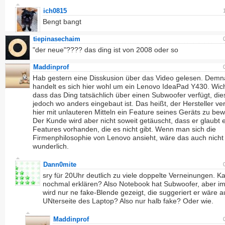
ich0815
Bengt bangt
tiepinasechaim
"der neue"???? das ding ist von 2008 oder so
Maddinprof
Hab gestern eine Disskusion über das Video gelesen. Dem
handelt es sich hier wohl um ein Lenovo IdeaPad Y430. Wicht
dass das Ding tatsächlich über einen Subwoofer verfügt, die
jedoch wo anders eingebaut ist. Das heißt, der Hersteller ve
hier mit unlauteren Mitteln ein Feature seines Geräts zu be
Der Kunde wird aber nicht soweit getäuscht, dass er glaubt 
Features vorhanden, die es nicht gibt. Wenn man sich die
Firmenphilosophie von Lenovo ansieht, wäre das auch nicht 
wunderlich.
Dann0mite
sry für 20Uhr deutlich zu viele doppelte Verneinungen. K
nochmal erklären? Also Notebook hat Subwoofer, aber i
wird nur ne fake-Blende gezeigt, die suggeriert er wäre a
UNterseite des Laptop? Also nur halb fake? Oder wie.
Maddinprof