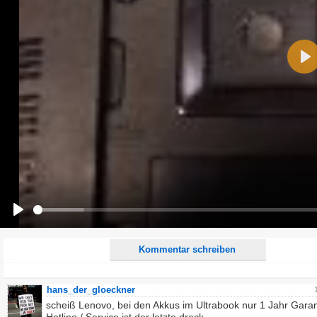
Name:
Pla
E-Mail-Adresse (optional):
Kommentar:
Alle HTML-Tags außer <br>, <strike> und <i> werden aus Deinem Kommentar entfernt.
URLs werden automatisch umgewandelt. Bitte verwende "www." oder "http://" in URLs
Ich möchte eine E-Mail, wenn zu meinem Kommentar Antworten erscheinen.
Ich möchte eine E-Mail, wenn auf dieser Seite weitere Kommentare erscheinen.
Play
Kommentar schreiben
hans_der_gloeckner
scheiß Lenovo, bei den Akkus im Ultrabook nur 1 Jahr Garant