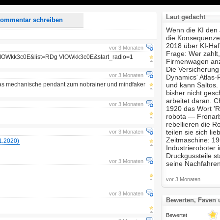
Laut gedacht
ommentar schreiben
Wenn die KI den J
die Konsequenzen
2018 über KI-Haf
vor 3 Monaten
Frage: Wer zahlt
IOWkk3c0E&list=RDg VIOWkk3c0E&start_radio=1
Firmenwagen anz
Die Versicherung 
vor 3 Monaten
Dynamics' Atlas-
as mechanische pendant zum nobrainer und mindfaker
und kann Saltos.
bisher nicht ges
arbeitet daran. C
vor 3 Monaten
1920 das Wort 'R
robota — Fronarb
rebellieren die 
teilen sie sich li
vor 3 Monaten
Zeitmaschine: 19
1.2020)
Industrieroboter 
Druckgussteile st
vor 3 Monaten
seine Nachfahren 
vor 3 Monaten
vor 3 Monaten
Bewerten, Faven
Bewertet