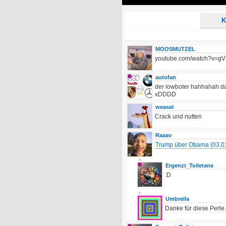
Play
K
MOOSMUTZEL
youtube.com/watch?v=gV
autofan
der lowboter hahhahah d
xDDDD
weasel
Crack und nutten
Raaav
Trump über Obama (03.0
Ergenzt_Toiletane
:D
Umbrella
Danke für diese Perle.