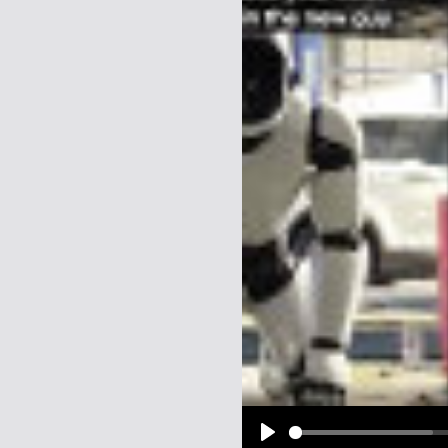
Name:
E-Mail-Adresse (optional):
Kommentar:
Alle HTML-Tags außer <br>, <strike> un
URLs werden automatisch umgewandelt. Bi
Ich möchte eine E-Mail, wenn z
Ich möchte eine E-Mail, wenn a