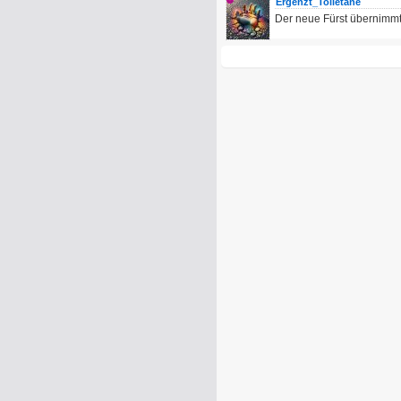
Ergenzt_Toiletane
Der neue Fürst übernimmt