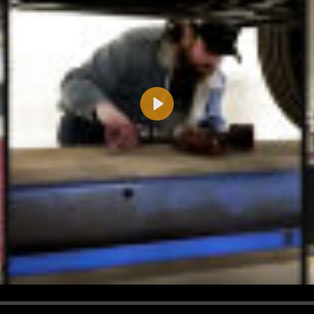
Play
d <i> werden aus Deinem Kommentar entfernt.
tte verwende "www." oder "http://" in URLs
u meinem Kommentar Antworten erscheinen.
uf dieser Seite weitere Kommentare erscheinen.