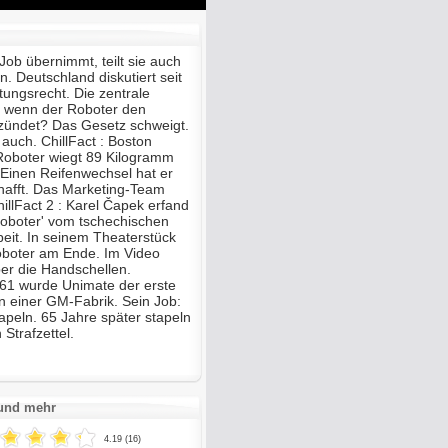
Mute
Enter
fullscreen
ob übernimmt, teilt sie auch
. Deutschland diskutiert seit
tungsrecht. Die zentrale
, wenn der Roboter den
ündet? Das Gesetz schweigt.
auch. ChillFact : Boston
Roboter wiegt 89 Kilogramm
 Einen Reifenwechsel hat er
chafft. Das Marketing-Team
hillFact 2 : Karel Čapek erfand
oboter' vom tschechischen
eit. In seinem Theaterstück
Roboter am Ende. Im Video
eber die Handschellen.
61 wurde Unimate der erste
in einer GM-Fabrik. Sein Job:
apeln. 65 Jahre später stapeln
Strafzettel.
 und mehr
4.19 (16)