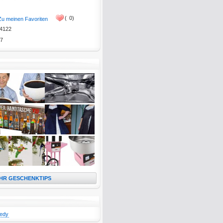
(
0)
Zu meinen Favoriten
4122
7
HR GESCHENKTIPS
edy