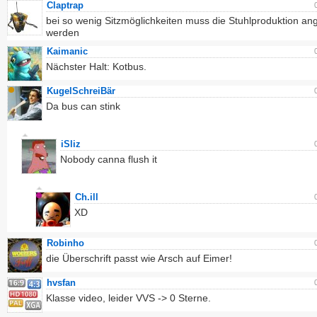
Claptrap
bei so wenig Sitzmöglichkeiten muss die Stuhlproduktion an
werden
Kaimanic
Nächster Halt: Kotbus.
KugelSchreiBär
Da bus can stink
iSliz
Nobody canna flush it
Ch.ill
XD
Robinho
die Überschrift passt wie Arsch auf Eimer!
hvsfan
Klasse video, leider VVS -> 0 Sterne.