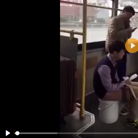
Pla
Name:
E-Mail-Adresse (optional):
Kommentar:
Alle HTML-Tags außer <br>, <strike> und <i> werden aus Deinem Kommentar entfernt.
URLs werden automatisch umgewandelt. Bitte verwende "www." oder "http://" in URLs
Ich möchte eine E-Mail, wenn zu meinem Kommentar Antworten erscheinen.
Ich möchte eine E-Mail, wenn auf dieser Seite weitere Kommentare erscheinen.