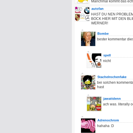
Manchmal kommt das echt l
autofan
HAST DU NEN PROBLEM?! *
BOCK HIER MIT DEN BL
WERNER!
Bombe
bester kommentar di
spell
nicht
Stachelrochenfake
bei solchen kommenta
hast
jawattdenn
ach was. literally 
Adrenochrom
hahaha :D