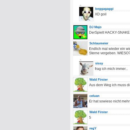
beggagaggi
XD goil
DJ Majo
DerSpielt HACKY-SNAKE
Schlaumeier
Endlich mal wieder ein wi
Sterne vergeben. WIESO
sissy
frag ich mich immer...
Wald Firster
Aus dem Weg ich muss di
celuan
Er hat sowieso nicht mehr
Wald Firster
5
regY