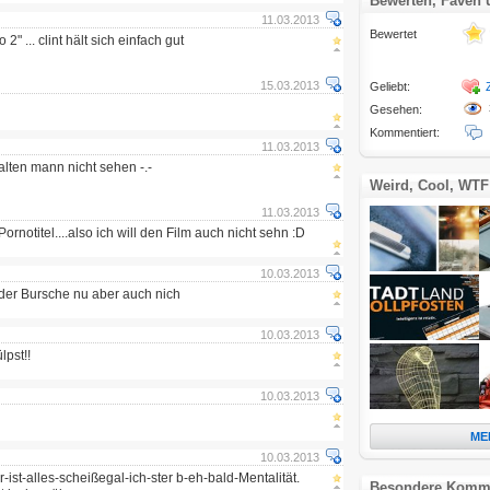
Bewerten, Faven
11.03.2013
Bewertet
o 2" ... clint hält sich einfach gut
15.03.2013
Geliebt:
Gesehen:
Kommentiert:
11.03.2013
alten mann nicht sehen -.-
Weird, Cool, WTF
11.03.2013
ornotitel....also ich will den Film auch nicht sehn :D
10.03.2013
t der Bursche nu aber auch nich
10.03.2013
lpst!!
10.03.2013
ME
10.03.2013
r-ist-alles-scheißegal-ich-ster b-eh-bald-Mentalität.
Besondere Komm