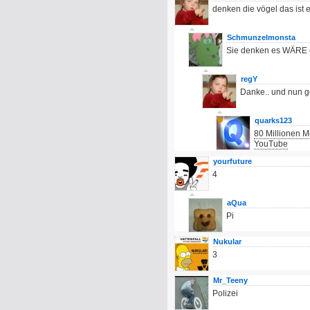
denken die vögel das ist 
Schmunzelmonsta
Sie denken es WÄRE e
regY
Danke.. und nun g
quarks123
80 Millionen 
YouTube
yourfuture
4
aQua
Pi
Nukular
3
Mr_Teeny
Polizei