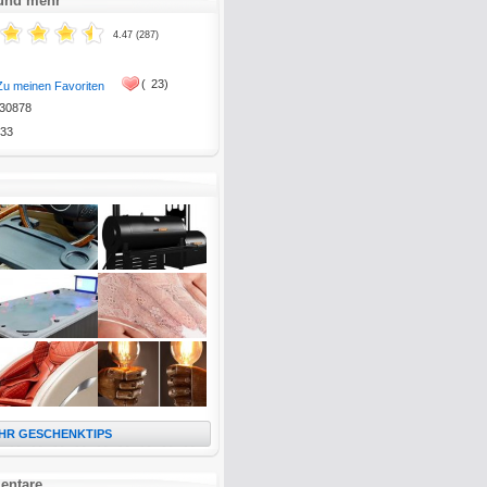
 und mehr
4.47 (287)
(
23)
Zu meinen Favoriten
30878
33
HR GESCHENKTIPS
entare