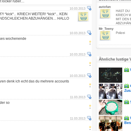
ocker rüber....
autofan
10.03.2013
HAST DU N
kick*... KRIECH WEITER! *kick*... KEIN
KRIECH WE
INDSCHLEICHEN ABZUHÄNGEN.... HALLO
MIT DEN
ABZUHÄNG
Mr_Teeny
Polizei
10.03.2013
eses wochenende
10.03.2013
Ähnliche lustige 
10.03.2013
ren denk ich echt das du mehrere accounts
Zus
11.03.2013
oder so
11.03.2013
Bes.