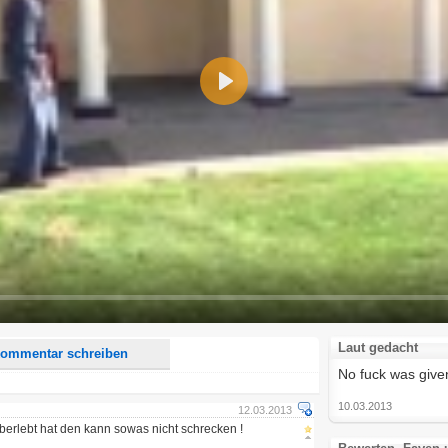
Play
d <i> werden aus Deinem Kommentar entfernt.
tte verwende "www." oder "http://" in URLs
u meinem Kommentar Antworten erscheinen.
uf dieser Seite weitere Kommentare erscheinen.
Laut gedacht
ommentar schreiben
No fuck was given
10.03.2013
12.03.2013
rlebt hat den kann sowas nicht schrecken !