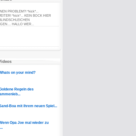
EN PROBLEM?! *kick*...
ITER! *kick*... KEIN BOCK HIER
 BLINDSCHLEICHEN
EN.... HALLO WER...
Videos
Whats on your mind?
Goldene Regeln des
ammenleb...
Sand-Boa mit ihrem neuen Spiel...
Wenn Opa Joe mal wieder zu
..