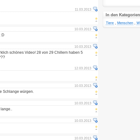
11.03.2013
In den Kategorien
Tiere
,
Menschen
,
W
10.03.2013
 :D
10.03.2013
rklich schönes Video! 28 von 29 Chillern haben 5
???
12.03.2013
10.03.2013
e Schlange würgen.
10.03.2013
 lange..
10.03.2013
10.03.2013