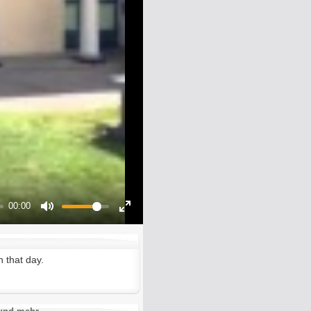
00:00
Mute
Enter
fullscreen
 that day.