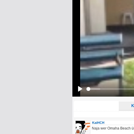
Name:
E-Mail-Adresse (optional):
Kommentar:
Alle HTML-Tags außer <br>, <strike> un
URLs werden automatisch umgewandelt. Bi
Ich möchte eine E-Mail, wenn z
Ich möchte eine E-Mail, wenn a
Play
K
KaiHCH
Naja wer Omaha Beach übe