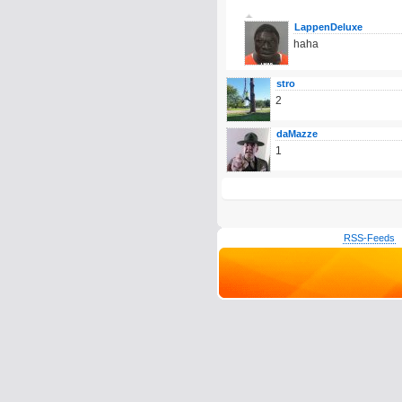
LappenDeluxe
haha
stro
2
daMazze
1
RSS-Feeds