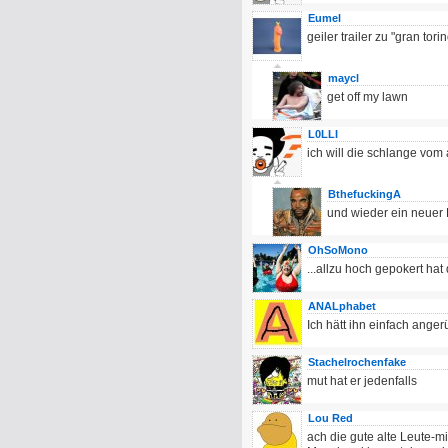
Eumel
geiler trailer zu "gran torin
maycl
get off my lawn
L0LLI
ich will die schlange vom 
BthefuckingA
und wieder ein neuer P
OhSoMono
...allzu hoch gepokert ha
ANALphabet
Ich hätt ihn einfach angerü
Stachelrochenfake
mut hat er jedenfalls
Lou Red
ach die gute alte Leute-mi