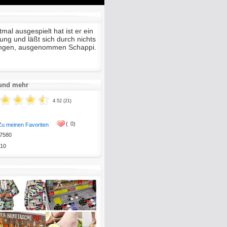
Mute
Enter
fullscreen
mal ausgespielt hat ist er ein
ung und läßt sich durch nichts
ingen, ausgenommen Schappi.
 und mehr
4.52 (21)
(
0)
Zu meinen Favoriten
7580
10