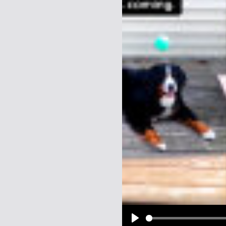
Name:
E-Mail-Adresse (optional):
Kommentar:
Alle HTML-Tags außer <br>, <strike> un
URLs werden automatisch umgewandelt. Bi
Ich möchte eine E-Mail, wenn z
Ich möchte eine E-Mail, wenn a