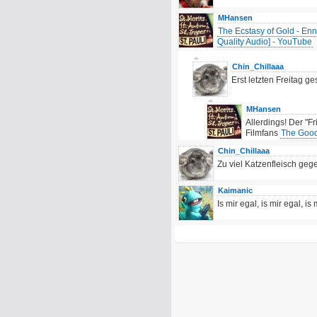
MHansen
The Ecstasy of Gold - Enn
Quality Audio] - YouTube
Chin_Chillaaa
Erst letzten Freitag g
MHansen
Allerdings! Der "Fr
Filmfans
The Good
Chin_Chillaaa
Zu viel Katzenfleisch geg
Kaimanic
Is mir egal, is mir egal, is