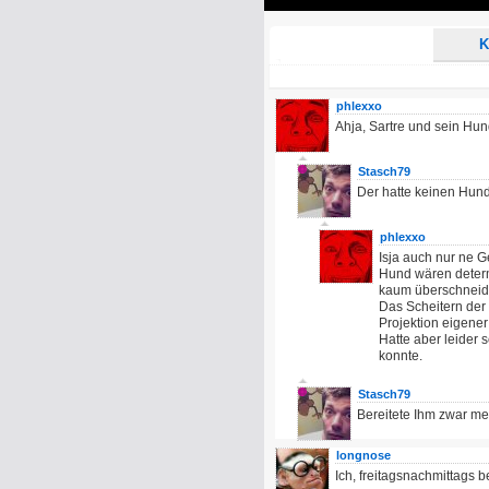
Play
K
phlexxo
Ahja, Sartre und sein Hund
Stasch79
Der hatte keinen Hund,
phlexxo
Isja auch nur ne G
Hund wären determ
kaum überschneide
Das Scheitern der 
Projektion eigener
Hatte aber leider
konnte.
Stasch79
Bereitete Ihm zwar me
longnose
Ich, freitagsnachmittags be