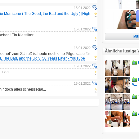
15.01.2022
io Morricone ( The Good, the Bad and the Ugly ) [High
15.01.2022
esehen! Ein Klassiker
ME
16.01.2022
Ähnliche lustige 
iedhof" zum Schluß ist heute noch eine Pilgerstätte für
, The Bad, and the Ugly: 50 Years Later - YouTube
15.01.2022
essen.
15.01.2022
V...
 mir doch alles scheissegal...