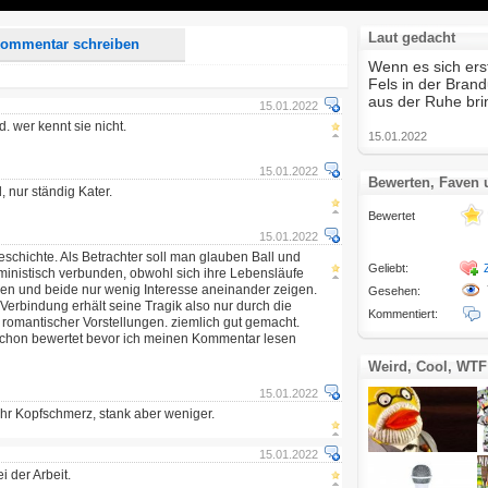
Laut gedacht
ommentar schreiben
Wenn es sich erst
Fels in der Brand
aus der Ruhe br
15.01.2022
. wer kennt sie nicht.
15.01.2022
15.01.2022
Bewerten, Faven
 nur ständig Kater.
Bewertet
15.01.2022
eschichte. Als Betrachter soll man glauben Ball und
Geliebt:
inistisch verbunden, obwohl sich ihre Lebensläufe
n und beide nur wenig Interesse aneinander zeigen.
Gesehen:
Verbindung erhält seine Tragik also nur durch die
Kommentiert:
 romantischer Vorstellungen. ziemlich gut gemacht.
 schon bewertet bevor ich meinen Kommentar lesen
Weird, Cool, WTF
15.01.2022
hr Kopfschmerz, stank aber weniger.
15.01.2022
i der Arbeit.