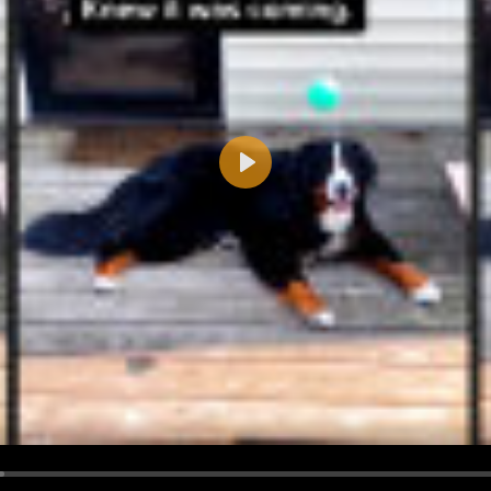
Play
d <i> werden aus Deinem Kommentar entfernt.
tte verwende "www." oder "http://" in URLs
u meinem Kommentar Antworten erscheinen.
uf dieser Seite weitere Kommentare erscheinen.