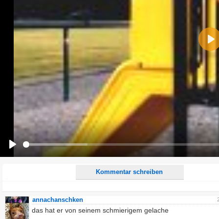
Name:
Pla
E-Mail-Adresse (optional):
Kommentar:
Alle HTML-Tags außer <br>, <strike> und <i> werden aus Deinem Kommentar entfernt.
URLs werden automatisch umgewandelt. Bitte verwende "www." oder "http://" in URLs
Ich möchte eine E-Mail, wenn zu meinem Kommentar Antworten erscheinen.
Ich möchte eine E-Mail, wenn auf dieser Seite weitere Kommentare erscheinen.
Play
Kommentar schreiben
annachanschken
das hat er von seinem schmierigem gelache