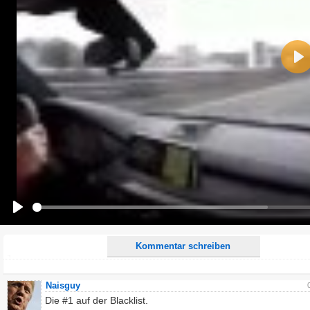
Name:
Pla
E-Mail-Adresse (optional):
Kommentar:
Alle HTML-Tags außer <br>, <strike> und <i> werden aus Deinem Kommentar entfernt.
URLs werden automatisch umgewandelt. Bitte verwende "www." oder "http://" in URLs
Ich möchte eine E-Mail, wenn zu meinem Kommentar Antworten erscheinen.
Ich möchte eine E-Mail, wenn auf dieser Seite weitere Kommentare erscheinen.
Play
Kommentar schreiben
Naisguy
Die #1 auf der Blacklist.