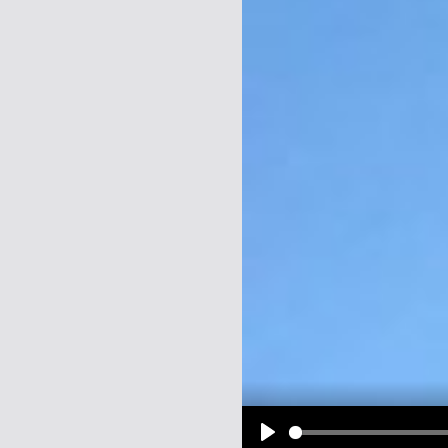
Name:
E-Mail-Adresse (optional):
Kommentar:
Alle HTML-Tags außer <br>, <strike> un
URLs werden automatisch umgewandelt. Bi
Ich möchte eine E-Mail, wenn z
Ich möchte eine E-Mail, wenn a