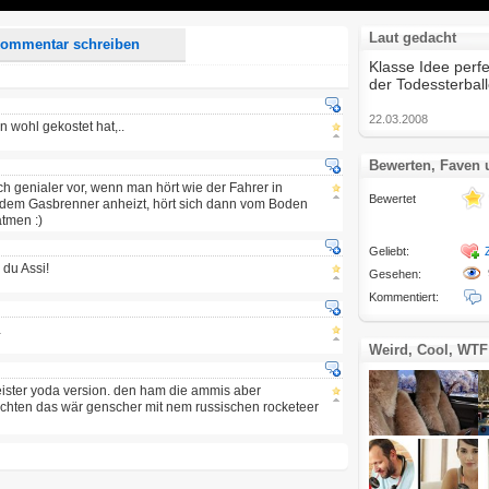
Laut gedacht
ommentar schreiben
Klasse Idee perf
der Todessterball
22.03.2008
n wohl gekostet hat,..
Bewerten, Faven
ch genialer vor, wenn man hört wie der Fahrer in
Bewertet
dem Gasbrenner anheizt, hört sich dann vom Boden
atmen :)
Geliebt:
du Assi!
Gesehen:
Kommentiert:
…
Weird, Cool, WTF
ister yoda version. den ham die ammis aber
chten das wär genscher mit nem russischen rocketeer