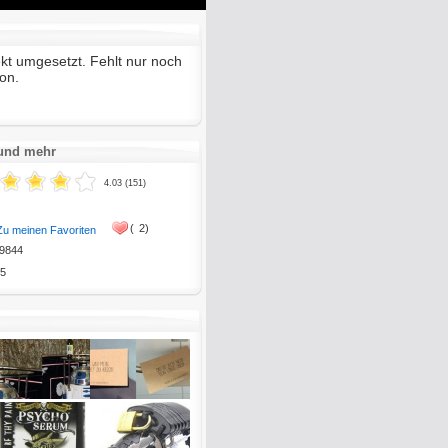
Mute
Enter
fullscreen
ekt umgesetzt. Fehlt nur noch
on.
 und mehr
4.03 (151)
(
2)
Zu meinen Favoriten
9844
5