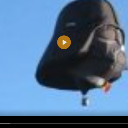
Play
d <i> werden aus Deinem Kommentar entfernt.
tte verwende "www." oder "http://" in URLs
u meinem Kommentar Antworten erscheinen.
uf dieser Seite weitere Kommentare erscheinen.