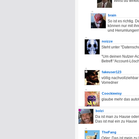
Willst du wirk
brain
So ist es richtig. 
können nur mit ih
und Herumlungern (
noizze
Steht unter "Datenschu
"Um deinen Nutzer-Acc
Betreff “Account-Lös
fakeuser123
völlig nachvollziehbar
Vorredner
Coockieeisy
glaube mehr das autofa
bolzi
Da ist man zu Hause oder
Das ist mal ein zu Hause
TheFang
Oder: Das ist mein zu