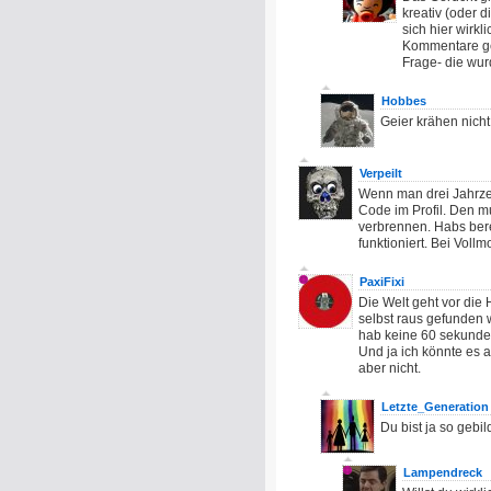
kreativ (oder 
sich hier wirk
Kommentare geh
Frage- die wurd
Hobbes
Geier krähen nicht 
Verpeilt
Wenn man drei Jahrzeh
Code im Profil. Den 
verbrennen. Habs bere
funktioniert. Bei Vollm
PaxiFixi
Die Welt geht vor die
selbst raus gefunden
hab keine 60 sekunde
Und ja ich könnte es a
aber nicht.
Letzte_Generation
Du bist ja so gebi
Lampendreck