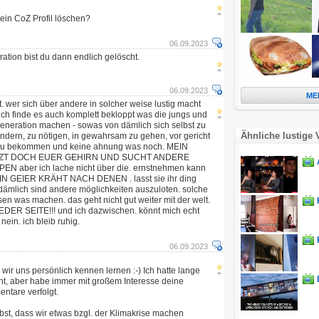
ein CoZ Profil löschen?
06.09.2023
ation bist du dann endlich gelöscht.
06.09.2023
ME
. wer sich über andere in solcher weise lustig macht
 ich finde es auch komplett bekloppt was die jungs und
eneration machen - sowas von dämlich sich selbst zu
Ähnliche lustige 
indern, zu nötigen, in gewahrsam zu gehen, vor gericht
 zu bekommen und keine ahnung was noch. MEIN
ZT DOCH EUER GEHIRN UND SUCHT ANDERE
 aber ich lache nicht über die. ernstnehmen kann
IN GEIER KRÄHT NACH DENEN . lasst sie ihr ding
ämlich sind andere möglichkeiten auszuloten. solche
üssen was machen. das geht nicht gut weiter mit der welt.
ER SEITE!!! und ich dazwischen. könnt mich echt
nein. ich bleib ruhig.
06.09.2023
 wir uns persönlich kennen lernen :-) Ich hatte lange
t, aber habe immer mit großem Interesse deine
ntare verfolgt.
lbst, dass wir etwas bzgl. der Klimakrise machen