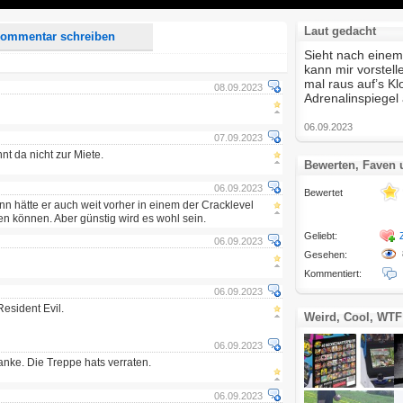
Laut gedacht
ommentar schreiben
Sieht nach eine
kann mir vorstel
mal raus auf’s K
08.09.2023
Adrenalinspiegel 
06.09.2023
07.09.2023
nt da nicht zur Miete.
Bewerten, Faven
06.09.2023
Bewertet
 hätte er auch weit vorher in einem der Cracklevel
n können. Aber günstig wird es wohl sein.
Geliebt:
06.09.2023
Gesehen:
Kommentiert:
06.09.2023
esident Evil.
Weird, Cool, WTF
06.09.2023
nke. Die Treppe hats verraten.
06.09.2023