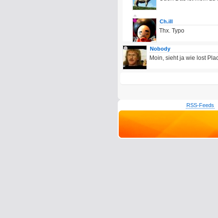
Ch.ill
Thx. Typo
Nobody
Moin, sieht ja wie lost Pla
RSS-Feeds