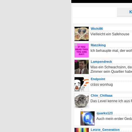
Play
K
Wichi86
Vielleicht ein Safehouse
Matziking
Ich behaupte mal, der woh
Lampendreck
Was ein Schwachsinn, dann
Zimmer sein Quartier habe
Endpoint
cräss wonhug
Chin_Chillaaa
Das Level kenne ich aus R
quarks123
Auch mein erster Geda
Letzte_Generation