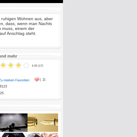
Mute
Enter
fullscreen
m ruhigen Wohnen aus, aber
len, dass, wenn man Nachts
lo muss, einem der
auf Anschlag steht.
 und mehr
4.00 (17)
(
2)
Zu meinen Favoriten
8123
25