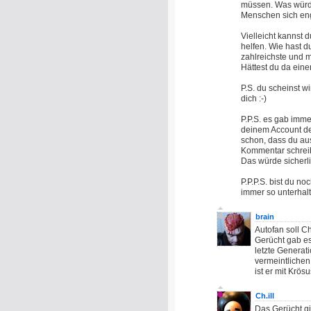
müssen. Was würde
Menschen sich en
Vielleicht kannst 
helfen. Wie hast d
zahlreichste und 
Hättest du da eine
P.S. du scheinst w
dich :-)
P.P.S. es gab immer
deinem Account den
schon, dass du au
Kommentar schreibe
Das würde sicherli
P.P.P.S. bist du n
immer so unterhal
brain
Autofan soll C
Gerücht gab es
letzte Generati
vermeintlichen 
ist er mit Krös
Ch.ill
Das Gerücht gi