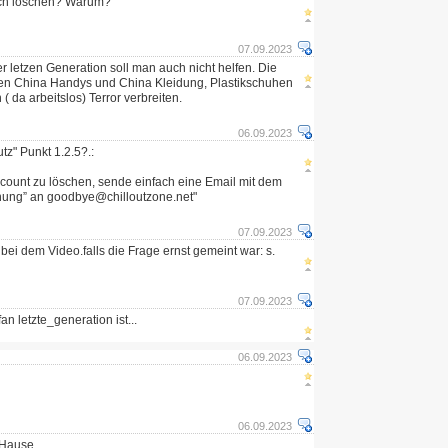
lich löschen? Warum?
07.09.2023
Der letzen Generation soll man auch nicht helfen. Die
ren China Handys und China Kleidung, Plastikschuhen
 da arbeitslos) Terror verbreiten.
06.09.2023
tz" Punkt 1.2.5?.:
ount zu löschen, sende einfach eine Email mit dem
chung” an goodbye@chilloutzone.net"
07.09.2023
 bei dem Video.falls die Frage ernst gemeint war: s.
07.09.2023
n letzte_generation ist...
06.09.2023
06.09.2023
 Hause.