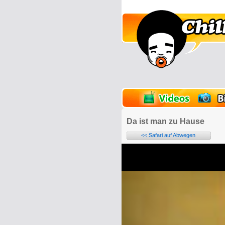
lder
Onlinespiele
Da ist man zu Hause
<< Safari auf Abwegen