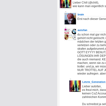
Lieber Chill (@chill),
wie kann man eigentlich s
brain
Erst nach dieser Gener
autofan
du schon mal gar nicht
gehört nicht gelöscht.
mädchen der letzten g
verletzen oder zu beh
strafen aufgebrummt
GOTT EYYYY BENUT
LÖSUNGEN IHR DEPPEN
die auch niemand. KE
machen, wenn sie zu d
trottel. und ja, wir m
NUR TROTTEL AUF JED
wieder aufregen. aber 
Letzte_Generation
Lieber autofan,
es freut mich, dass
keinen CoZ Accoun
zahlreichen Komme
Du schreibst ja se