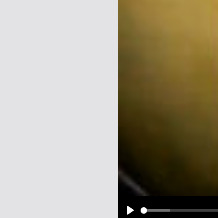
Name:
E-Mail-Adresse (optional):
Kommentar:
Alle HTML-Tags außer <br>, <strike> un
URLs werden automatisch umgewandelt. Bi
Ich möchte eine E-Mail, wenn z
Ich möchte eine E-Mail, wenn a