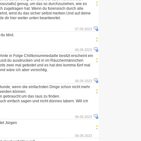
dissoziativ) genug, um das so durchzuziehen, wie es
lich zugetragen hat. Wenn du forensisch durch alle
st, wirst du das sicher selbst merken.Und auf deine
e dir hier weiter unten beantwortet.
07.09.2023
du Idiot.
06.09.2023
nte in Folge Chilltoniummedaille besitzt erscheint ein
musst du ausdrucken und in im Räuchermännchen
its zwei mal getestet und es hat drei komma fünf mal
ond wäre ich aber vorsichtig.
06.09.2023
 Hunde, wenn die einfachsten Dinge schon nicht mehr
 werden können.
n gebraucht um das raus zu finden.
uch einfach sagen und nicht dünnes labern. Will ich
06.09.2023
ldet Jürgen
06.09.2023