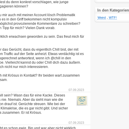
st du denn konkret vorschlagen, wie junge
gagieren können?
In den Kategorien
du mir auch mit meiner Account lösch Problematik
Weird
,
WTF!
u es in den Griff bekommen nicht kompulsiv
möglichst provozierende Kommentare zu schreiben?
n Tipp für mich? Vielen Dank vorab.
irklich erwachsen geworden zu sein. Das freut mich für
 das Gerücht, dass du eigentlich Chill bist, der mit
 Traffic auf der Seite anheizt. Etwas verdächtig ist es
sgerechnet antwortest, wenn ich @chill in den
. Vielleicht kannst du oder Chill dich dazu äußern.
ch nicht nur mich interessieren.
och mit Krösus in Kontakt? Ihr beiden wart zusammen
tsam.
07.09.2023
hill sein? Wasn das für eine Kacke. Dieses
 nie. Niemals. Aber da sieht man wie die
on drauf ist. Gerüchte streuen. Wie bei der
Klimakrise, die es gar nicht gibt. Und sicher
us zusammen. Er ist Krösus.
07.09.2023
bt es schon ewig. Bin und war aber nicht wirklich