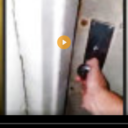
Play
d <i> werden aus Deinem Kommentar entfernt.
tte verwende "www." oder "http://" in URLs
u meinem Kommentar Antworten erscheinen.
uf dieser Seite weitere Kommentare erscheinen.