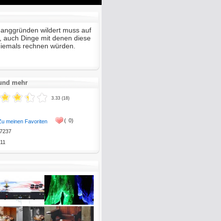
Mute
Enter
fullscreen
anggründen wildert muss auf
n, auch Dinge mit denen diese
 niemals rechnen würden.
 und mehr
3.33 (18)
(
0)
Zu meinen Favoriten
7237
11