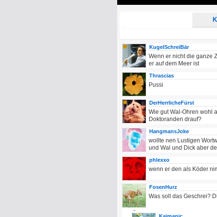
Play
K
KugelSchreiBär
Wenn er nicht die ganze Z
er auf dem Meer ist
Thrascias
Pussi
DerHerrlicheFürst
Wie gut Wal-Ohren wohl an
Doktoranden drauf?
HangmansJoke
wollte nen Lustigen Wor
und Wal und Dick aber den
phlexxo
wenn er den als Köder ni
FosenHurz
Was soll das Geschrei? D
Kaimanic