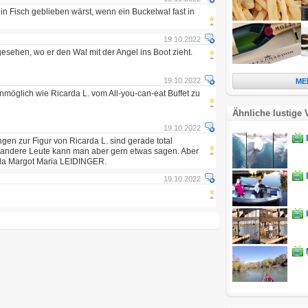
in Fisch geblieben wärst, wenn ein Buckelwal fast in
19.10.2022
gesehen, wo er den Wal mit der Angel ins Boot zieht.
19.10.2022
ME
nmöglich wie Ricarda L. vom All-you-can-eat Buffet zu
Ähnliche lustige 
19.10.2022
gen zur Figur von Ricarda L. sind gerade total
andere Leute kann man aber gern etwas sagen. Aber
rda Margot Maria LEIDINGER.
19.10.2022