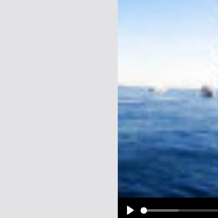
Name:
E-Mail-Adresse (optional):
Kommentar:
Alle HTML-Tags außer <br>, <strike> un
URLs werden automatisch umgewandelt. Bi
Ich möchte eine E-Mail, wenn z
Ich möchte eine E-Mail, wenn a