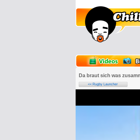
lder
Onlinespiele
Da braut sich was zusa
<< Rugby Launcher