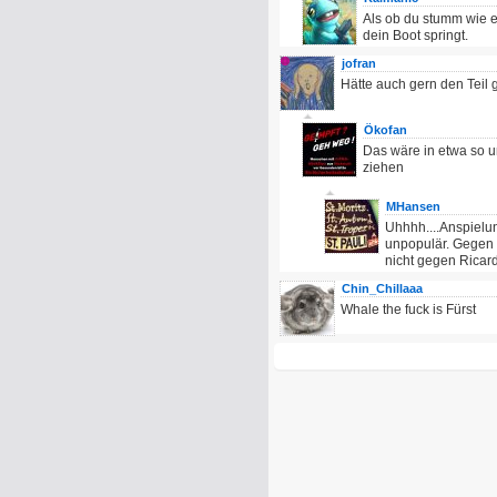
Als ob du stumm wie e
dein Boot springt.
jofran
Hätte auch gern den Teil 
Ökofan
Das wäre in etwa so u
ziehen
MHansen
Uhhhh....Anspielun
unpopulär. Gegen 
nicht gegen Rica
Chin_Chillaaa
Whale the fuck is Fürst