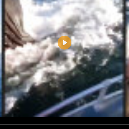
Play
d <i> werden aus Deinem Kommentar entfernt.
tte verwende "www." oder "http://" in URLs
u meinem Kommentar Antworten erscheinen.
uf dieser Seite weitere Kommentare erscheinen.