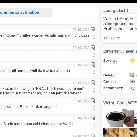
Laut gedacht
ommentar schreiben
Wer in fremden F
alles gefasst sei
Profifischer hier
21.10.2022
eit "Ocean" brüllen würde, wüsste man gar nicht, dass
19.10.2022
19.10.2022
Bewerten, Faven
Bewertet
19.10.2022
 der Luft hören... wirft da mal jemand nen
Geliebt:
Gesehen:
19.10.2022
Kommentiert:
twitz schreiben wegen "BRAUT sich was zusammen"
 Rest müsst ihr machen, ich hab jetzt feierabend
19.10.2022
Weird, Cool, WTF
mmt kann er Riesenkraken angeln!
19.10.2022
ie Muricaner haben echt einen an der Waffel.
19.10.2022