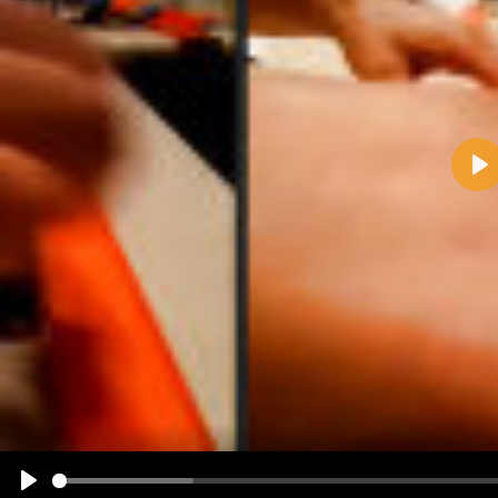
Pla
Name:
E-Mail-Adresse (optional):
Kommentar:
Alle HTML-Tags außer <br>, <strike> und <i> werden aus Deinem Kommentar entfernt.
URLs werden automatisch umgewandelt. Bitte verwende "www." oder "http://" in URLs
Ich möchte eine E-Mail, wenn zu meinem Kommentar Antworten erscheinen.
Ich möchte eine E-Mail, wenn auf dieser Seite weitere Kommentare erscheinen.