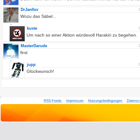
DrJanItor
Wozu das Säbel...
kuste
Um nach so einer Aktion würdevoll Harakiri zu begehen.
MasterDarude
first
jupp
Glückwunsch!
RSS-Feeds
Impressum
Nutzungsbedingungen
Datensc