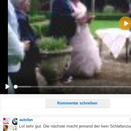
Name:
Pla
E-Mail-Adresse (optional):
Kommentar:
Alle HTML-Tags außer <br>, <strike> und <i> werden aus Deinem Kommentar entfernt.
URLs werden automatisch umgewandelt. Bitte verwende "www." oder "http://" in URLs
Ich möchte eine E-Mail, wenn zu meinem Kommentar Antworten erscheinen.
Ich möchte eine E-Mail, wenn auf dieser Seite weitere Kommentare erscheinen.
Play
Kommentar schreiben
autofan
Lol sehr gut. Die nächste macht jemand der kein Schlafanzu