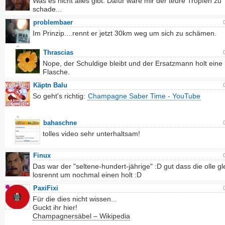
Was es nicht alles gibt. Dafür wäre mir der teure Tropfen zu
schade...
problembaer
Im Prinzip....rennt er jetzt 30km weg um sich zu schämen.
Thrascias
Nope, der Schuldige bleibt und der Ersatzmann holt eine
Flasche.
Käptn Balu
So geht's richtig:
Champagne Saber Time - YouTube
bahaschne
tolles video sehr unterhaltsam!
Finux
Das war der "seltene-hundert-jährige" :D gut dass die olle gl
losrennt um nochmal einen holt :D
PaxiFixi
Für die dies nicht wissen...
Guckt ihr hier!
Champagnersäbel – Wikipedia