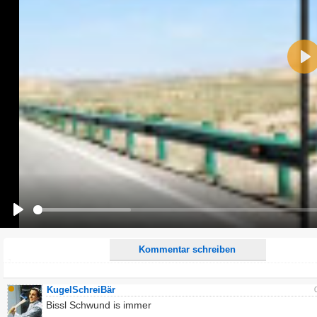
Name:
Pla
E-Mail-Adresse (optional):
Kommentar:
Alle HTML-Tags außer <br>, <strike> und <i> werden aus Deinem Kommentar entfernt.
URLs werden automatisch umgewandelt. Bitte verwende "www." oder "http://" in URLs
Ich möchte eine E-Mail, wenn zu meinem Kommentar Antworten erscheinen.
Ich möchte eine E-Mail, wenn auf dieser Seite weitere Kommentare erscheinen.
Play
Kommentar schreiben
KugelSchreiBär
Bissl Schwund is immer