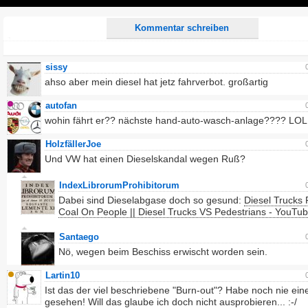
Play
Kommentar schreiben
sissy
ahso aber mein diesel hat jetz fahrverbot. großartig
autofan
wohin fährt er?? nächste hand-auto-wasch-anlage???? LOL!
HolzfällerJoe
Und VW hat einen Dieselskandal wegen Ruß?
IndexLibrorumProhibitorum
Dabei sind Dieselabgase doch so gesund:
Diesel Trucks 
Coal On People || Diesel Trucks VS Pedestrians - YouTu
Santaego
Nö, wegen beim Beschiss erwischt worden sein.
Lartin10
Ist das der viel beschriebene "Burn-out"? Habe noch nie ein
gesehen! Will das glaube ich doch nicht ausprobieren... :-/