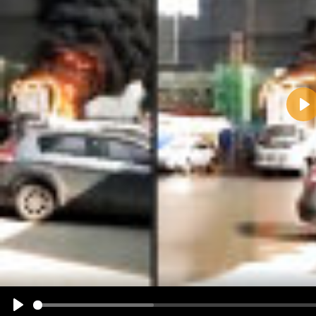
Pla
Name:
E-Mail-Adresse (optional):
Kommentar:
Alle HTML-Tags außer <br>, <strike> und <i> werden aus Deinem Kommentar entfernt.
URLs werden automatisch umgewandelt. Bitte verwende "www." oder "http://" in URLs
Ich möchte eine E-Mail, wenn zu meinem Kommentar Antworten erscheinen.
Ich möchte eine E-Mail, wenn auf dieser Seite weitere Kommentare erscheinen.