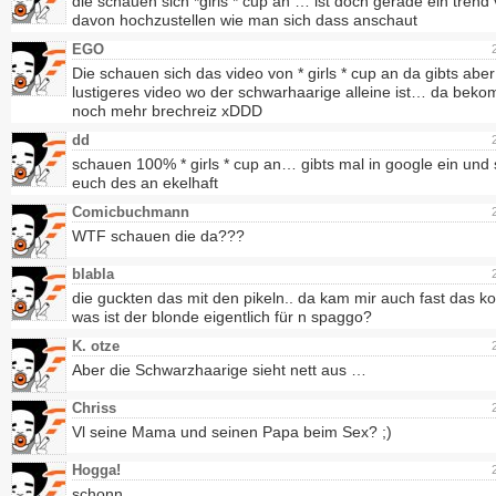
die schauen sich *girls * cup an … ist doch gerade ein trend
davon hochzustellen wie man sich dass anschaut
EGO
Die schauen sich das video von * girls * cup an da gibts aber
lustigeres video wo der schwarhaarige alleine ist… da beko
noch mehr brechreiz xDDD
dd
schauen 100% * girls * cup an… gibts mal in google ein und
euch des an ekelhaft
Comicbuchmann
WTF schauen die da???
blabla
die guckten das mit den pikeln.. da kam mir auch fast das ko
was ist der blonde eigentlich für n spaggo?
K. otze
Aber die Schwarzhaarige sieht nett aus …
Chriss
Vl seine Mama und seinen Papa beim Sex? ;)
Hogga!
schonn