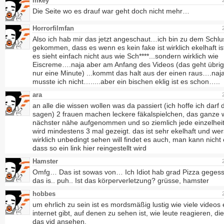
mkey
Die Seite wo es drauf war geht doch nicht mehr…
Horrorfilmfan
Also ich hab mir das jetzt angeschaut…ich bin zu dem Schlu
gekommen, dass es wenn es kein fake ist wirklich ekelhaft 
es sieht einfach nicht aus wie Sch****...sondern wirklich wie
Eiscreme….naja aber am Anfang des Videos (das geht übri
nur eine Minute) ...kommt das halt aus der einen raus….naj
musste ich nicht….....aber ein bischen eklig ist es schon…..
ara
an alle die wissen wollen was da passiert (ich hoffe ich darf 
sagen) 2 frauen machen leckere fäkalspielchen, das ganze 
nächster nähe aufgenommen und so ziemlich jede einzelhei
wird mindestens 3 mal gezeigt. das ist sehr ekelhaft und wer
wirklich unbedingt sehen will findet es auch, man kann nicht
dass so ein link hier reingestellt wird
Hamster
Omfg… Das ist sowas von… Ich Idiot hab grad Pizza gege
das is.. puh.. Ist das körperverletzung? grüsse, hamster
hobbes
um ehrlich zu sein ist es mordsmäßig lustig wie viele videos 
internet gibt, auf denen zu sehen ist, wie leute reagieren, die
das vid ansehen.