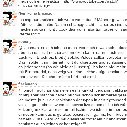
hier, noch eine reaktion: http://www.youtube.com/watch?
v=N7aABa0N0Qc
Nein keine Emanze
Ich sag nur Jackass…ich wette wenn das 2 Männer gewese
hätte sich die halbe Nation schlappgelacht…..aber es sind f
machen sowas nicht ;)....ok das vid ist abartig….aber ich sa
Pferdesp****
spoony
@flachman: so seh ich das auch. wenn ich etwas sehe, dass 
aber ich es nicht riechen/schmecken kann, dann macht sich 
auch kein Brechreiz breit :) solche Videos sollten verboten 
Das Problem: im Internet nicht durchsetzbar und schlussendli
es jeder sehen (so wie viele chill-user g). ich habe viel meh
mit Bildmaterial, dass zeigt wie eine Leiche aufgeschnitten w
man diverse Knochenbrüche hört und sieht.
flachmann
@ onroP: wollt nur klarstellen es is wirklich verdammt eklig ja
richtig aber manche haben nunmal schon schlimmeres ges
ich meinte ja nur die reaktionen der typen in den zigtausend
vids … ganz ehrlich wenn ich sowas live sehen sollte ich wü
kotzen ganz klar aber so am bildschirm wo ich mir immerno
einreden kann das is gefaked pasiert rein gar nix kein brechr
btw ein 2. mal werd ich mir dieses vid trotzdem nit angucke
bestimmt auch keinen weiter zeigen!!!