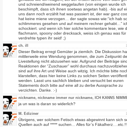
und schreiend/weinend weggelaufen (von einigen wurde ich
beschimpft, dass ich ihnen soetwas angetan hab). -bis auf e
uns dann noch erzählt hat was passiert ist, der war ganz co
hat keine miene verzogen… der sagte sowas wie:“ich hab s
schlimmeres gesehen und auf meinem rechner gehabt…” ic
schockiert. und wenn ich hier solche kommentare lese, wie 
flachmann, spoony oder drecksack, weiss ich genau was für
verdrehte typen ihr seid! ;)
ch. ill
Dieser Beitrag erregt Gemüter ja ziemlich. Die Diskussion ha
mittlerweile eine Wendung genommen, die zum Zeitpunkt de
Livestellung nicht abzusehen war. Aufgrund der Beiträge sin
Reaktionen der “Zuschauer” wohl durchaus nachzuvollziehe
sind auf ihre Art und Weise auch witzig. Ich möchte bitte no
klarstellen, dass hier keine Links zu solchen Seiten veröffentl
werden. Lasst uns sachlich bleiben und versucht bei euren
Statements doch bitte auf eine all zu derbe Aussprache zu
verzichten. Danke. :-)
nickname, nickname immer nur nickname, ICH KANNS NIM
ja un was is daran so widerlich?
M. Ediziner
Übrigens, wer solchem Fetisch etwas abgewinnt kann sich s
Quellen auch auf ***** suchen… Alles für’s Fäkalherz….etc.!!