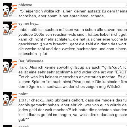
phlexxo
PS. eigentlich wollte ich ja nen kleinen aufsatz zu dem them
schreiben, aber spam is not apreciated, schade.
ey nei hey...
habs natürlich suchen müssen wenn schon alle davon reden
youtube 100te von reaction-vids sind.. hättes lieber nicht get
kann ich nicht mehr schlafen.. die hat ja sicher eine woche l
geschissen ;) wers braucht.. gebt die zahl ein dann das wor
die zweite zahl und den zweiten buchstaben und com hinte
bitteschön.. pfui
Der_Wissende
Hallo, Also ich kenne sowohl girlscup als auch **girls*cup*. Ic
es ist eine sehr sehr schlimme und widerliche art von “EROT
Fetich was ich keinem menschen anvertrauen möchte. Es gi
keinen Splatterfilm auch nicht Private oder Die kanibalen fil
den 80gern die soetwas wiederliches zeigen mfg W3idn3r
point
1:0 für check….hab übrigens gehört, dass die mädels das fü
öschis gemacht haben. aber ehrlich, wer von euch würde da
jedes geld der welt machen?! ich hatte die nächsten stunden
leicht flaues gefühl im magen, va. weils direkt danach gesch
gab^^
check