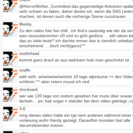
@Horrorfilmfan: Zumindest das gegenseitige Ankotzen spät
sehr schwer zu faken, daher denke ich, wenn die DAS (anko
machen, ist denen auch die vorherige Szene zuzutrauen.
Munky
Zu den video hier bei chill.. ich find’s saulustig wie der da ve
was rauszuberechen xD und zu girls gedöns…. wth wieso k
das so viele leute? ich dachte immer das is ziemlich unbeka
anscheinend ….doch nicht(ganz)^^
motörhead
kommt ganz drauf an aus welchem holz man geschnitzt ist
snaffs
wäh wöh, wöwöwöwöwöööö 10 tage alpträume >< des Video 
schlimm ^^ aber reiern musst ich ned
drecksack
wer wie 120 tage von sodom gesehen hat muss über sowas
lächeln… ps: hab sogar n ständer bei dem video gekriegt ;=)
S-E
omg dieses video hatte ein typ nem anderen während einer 
vorlesung aufm Handy gezeigt. Daraufhin mussten fast alle
darumsitzenden kotzen…