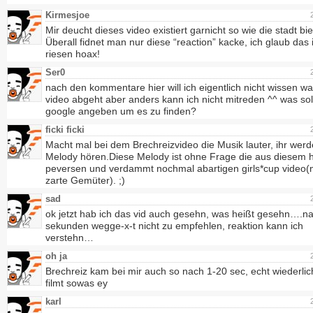
Kirmesjoe
Mir deucht dieses video existiert garnicht so wie die stadt bie
Überall fidnet man nur diese “reaction” kacke, ich glaub das 
riesen hoax!
Ser0
nach den kommentare hier will ich eigentlich nicht wissen w
video abgeht aber anders kann ich nicht mitreden ^^ was soll
google angeben um es zu finden?
ficki ficki
Macht mal bei dem Brechreizvideo die Musik lauter, ihr werd
Melody hören.Diese Melody ist ohne Frage die aus diesem h
peversen und verdammt nochmal abartigen girls*cup video(n
zarte Gemüter). ;)
sad
ok jetzt hab ich das vid auch gesehn, was heißt gesehn….n
sekunden wegge-x-t nicht zu empfehlen, reaktion kann ich
verstehn…
oh ja
Brechreiz kam bei mir auch so nach 1-20 sec, echt wiederlic
filmt sowas ey
karl