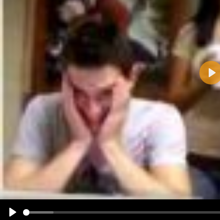
Pla
Name:
E-Mail-Adresse (optional):
Kommentar:
Alle HTML-Tags außer <br>, <strike> und <i> werden aus Deinem Kommentar entfernt.
URLs werden automatisch umgewandelt. Bitte verwende "www." oder "http://" in URLs
Ich möchte eine E-Mail, wenn zu meinem Kommentar Antworten erscheinen.
Ich möchte eine E-Mail, wenn auf dieser Seite weitere Kommentare erscheinen.