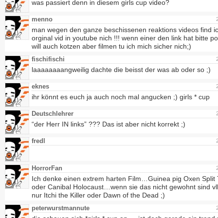
was passiert denn in diesem girls cup video?
menno
man wegen den ganze beschissenen reaktions videos find i
orginal vid in youtube nich !!! wenn einer den link hat bitte p
will auch kotzen aber filmen tu ich mich sicher nich;)
fischifischi
laaaaaaaangweilig dachte die beisst der was ab oder so ;)
eknes
ihr könnt es euch ja auch noch mal angucken ;) girls * cup
Deutschlehrer
“der Herr IN links” ??? Das ist aber nicht korrekt ;)
fredl
HorrorFan
Ich denke einen extrem harten Film…Guinea pig Oxen Split 
oder Canibal Holocaust…wenn sie das nicht gewohnt sind vl
nur Itchi the Killer oder Dawn of the Dead ;)
peterwurstmannute