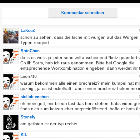
Play
Kommentar schreiben
LaKeeZ
schön zu sehen, dass die Ische mit würgen auf das Würgen
Typen reagiert
ShinChan
da is es weils ja jeder sehn will anscheinend *kotz geändert 
Ch.ill: Sorry, hab ich raus genommen. Bitte bei Google die
entsprechende Wortkombination eingeben, dann werdet ihr f
Leon710
warum bekommen alle einen brechreiz? mein kumpel hat mi
gezeigt, ja es ist eckelhaft.. aber einen brechreiz bekomme ic
stellabienchen
oh mein gott, mir blieeb fast das herz stehen. habs video g
finds nich zum kotzen eher angsteinflöstend. hoffe er hats üb
Stonely
am geilsten ist der typ rechts
KIL-