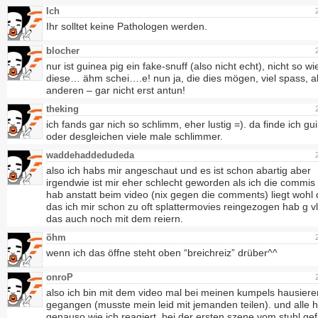
Ich
Ihr solltet keine Pathologen werden.
blocher
nur ist guinea pig ein fake-snuff (also nicht echt), nicht so wi
diese… ähm schei….e! nun ja, die dies mögen, viel spass, al
anderen – gar nicht erst antun!
theking
ich fands gar nich so schlimm, eher lustig =). da finde ich gu
oder desgleichen viele male schlimmer.
waddehaddedudeda
also ich habs mir angeschaut und es ist schon abartig aber
irgendwie ist mir eher schlecht geworden als ich die commis
hab anstatt beim video (nix gegen die comments) liegt wohl
das ich mir schon zu oft splattermovies reingezogen hab g v
das auch noch mit dem reiern.
öhm
wenn ich das öffne steht oben “breichreiz” drüber^^
onroP
also ich bin mit dem video mal bei meinen kumpels hausiere
gegangen (musste mein leid mit jemanden teilen). und alle 
genauso wie ich reagiert, bei der ersten szene vom stuhl gef