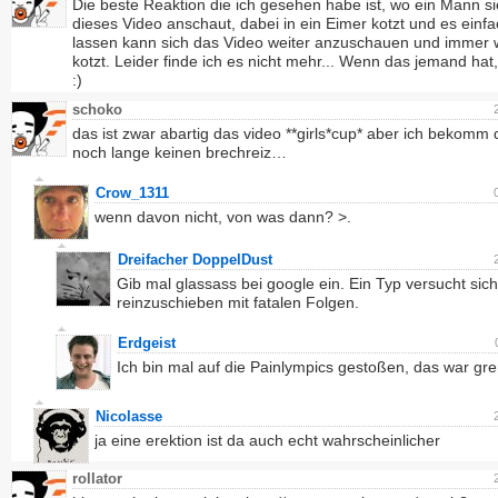
Die beste Reaktion die ich gesehen habe ist, wo ein Mann s
dieses Video anschaut, dabei in ein Eimer kotzt und es einfa
lassen kann sich das Video weiter anzuschauen und immer 
kotzt. Leider finde ich es nicht mehr... Wenn das jemand hat, 
:)
schoko
das ist zwar abartig das video **girls*cup* aber ich bekomm
noch lange keinen brechreiz…
Crow_1311
wenn davon nicht, von was dann? >.
Dreifacher DoppelDust
Gib mal glassass bei google ein. Ein Typ versucht sic
reinzuschieben mit fatalen Folgen.
Erdgeist
Ich bin mal auf die Painlympics gestoßen, das war gr
Nicolasse
ja eine erektion ist da auch echt wahrscheinlicher
rollator