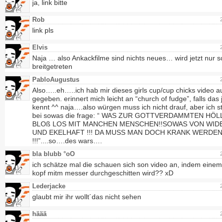
ja, link bitte
Rob
link pls
Elvis
Naja … also Ankackfilme sind nichts neues… wird jetzt nur 
breitgetreten
PabloAugustus
Also…..eh…..ich hab mir dieses girls cup/cup chicks video 
gegeben. erinnert mich leicht an “church of fudge”, falls da
kennt ^^ naja….also würgen muss ich nicht drauf, aber ich st
bei sowas die frage: “ WAS ZUR GOTTVERDAMMTEN HÖL
BLOß LOS MIT MANCHEN MENSCHEN!!SOWAS VON WID
UND EKELHAFT !!! DA MUSS MAN DOCH KRANK WERDE
!!!”....so….des wars….
bla blubb °oO
ich schätze mal die schauen sich son video an, indem einem
kopf mitm messer durchgeschitten wird?? xD
Lederjacke
glaubt mir ihr wollt´das nicht sehen
häää